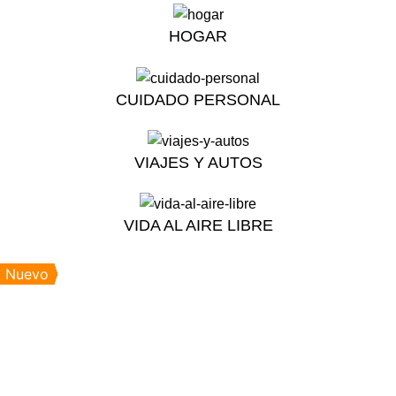
HOGAR
CUIDADO PERSONAL
VIAJES Y AUTOS
VIDA AL AIRE LIBRE
Nuevo
Nuevo
Nuevo
Nuevo
Nuevo
Nuevo
Nuevo
Nuevo
Nuevo
Nuevo
Nuevo
Click to enlarge