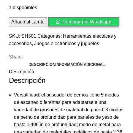
1 disponibles
Escáner
Añadir al carrito
Comprar por Whatsapp
de
Pared
SKU:
SH301
Categorías:
Herramientas electricas y
SH301
accesorios
,
Juegos electrónicos y juguetes
5-
Share:
en-
DESCRIPCIÓN
INFORMACIÓN ADICIONAL
1
Descripción
cantidad
Descripción
Versatilidad: el buscador de pernos tiene 5 modos
de escaneo diferentes para adaptarse a una
variedad de grosores de material de pared: 3 modos
de perno de profundidad para paneles de yeso de
hasta 1.496 in de profundidad; modo de metal para
una variedad de materiales metálicos de hasta 2.36