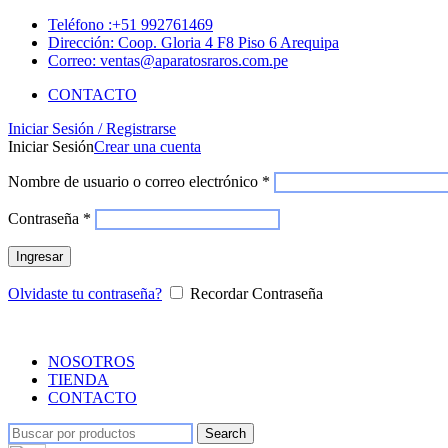
Teléfono :+51 992761469
Dirección: Coop. Gloria 4 F8 Piso 6 Arequipa
Correo: ventas@aparatosraros.com.pe
CONTACTO
Iniciar Sesión / Registrarse
Iniciar Sesión
Crear una cuenta
Nombre de usuario o correo electrónico
*
Contraseña
*
Ingresar
Olvidaste tu contraseña?
Recordar Contraseña
NOSOTROS
TIENDA
CONTACTO
Search