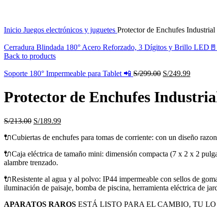
Inicio
Juegos electrónicos y juguetes
Protector de Enchufes Industria
Cerradura Blindada 180° Acero Reforzado, 3 Dígitos y Brillo LED
Back to products
Soporte 180° Impermeable para Tablet 📲
S/
299.00
S/
249.99
Protector de Enchufes Industri
S/
213.00
S/
189.99
🔌Cubiertas de enchufes para tomas de corriente: con un diseño razonabl
🔌Caja eléctrica de tamaño mini: dimensión compacta (7 x 2 x 2 pulga
alambre trenzado.
🔌Resistente al agua y al polvo: IP44 impermeable con sellos de goma en
iluminación de paisaje, bomba de piscina, herramienta eléctrica de ja
APARATOS RAROS
ESTÁ LISTO PARA EL CAMBIO, TU LO