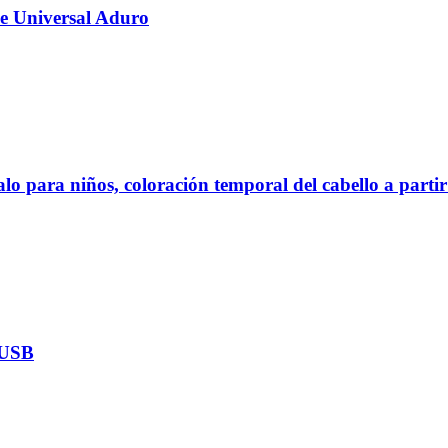
ne Universal Aduro
lo para niños, coloración temporal del cabello a partir
a USB