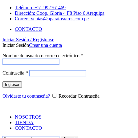
Teléfono :+51 992761469
Dirección: Coop. Gloria 4 F8 Piso 6 Arequipa
Correo: ventas@aparatosraros.com.pe
CONTACTO
Iniciar Sesión / Registrarse
Iniciar Sesión
Crear una cuenta
Nombre de usuario o correo electrónico
*
Contraseña
*
Ingresar
Olvidaste tu contraseña?
Recordar Contraseña
NOSOTROS
TIENDA
CONTACTO