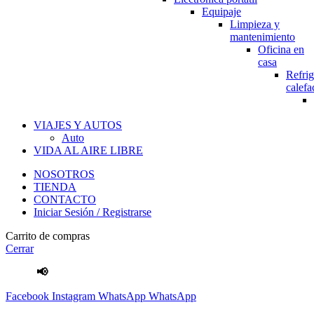
Equipaje
Limpieza y
mantenimiento
Oficina en
casa
Refrig
calefa
VIAJES Y AUTOS
Auto
VIDA AL AIRE LIBRE
NOSOTROS
TIENDA
CONTACTO
Iniciar Sesión / Registrarse
Carrito de compras
Cerrar
📢
Envíos Gratis
por compras mayores a S/.100 Soles
Facebook
Instagram
WhatsApp
WhatsApp