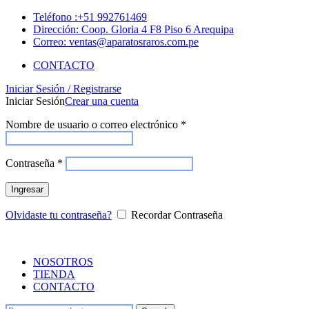
Teléfono :+51 992761469
Dirección: Coop. Gloria 4 F8 Piso 6 Arequipa
Correo: ventas@aparatosraros.com.pe
CONTACTO
Iniciar Sesión / Registrarse
Iniciar Sesión
Crear una cuenta
Nombre de usuario o correo electrónico
*
Contraseña
*
Ingresar
Olvidaste tu contraseña?
Recordar Contraseña
NOSOTROS
TIENDA
CONTACTO