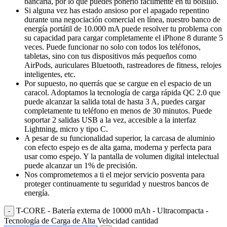
bancaria, por lo que puedes ponerlo fácilmente en tu bolsillo.
Si alguna vez has estado ansioso por el apagado repentino
durante una negociación comercial en línea, nuestro banco de
energía portátil de 10.000 mA puede resolver tu problema con
su capacidad para cargar completamente el iPhone 8 durante 5
veces. Puede funcionar no solo con todos los teléfonos,
tabletas, sino con tus dispositivos más pequeños como
AirPods, auriculares Bluetooth, rastreadores de fitness, relojes
inteligentes, etc.
Por supuesto, no querrás que se cargue en el espacio de un
caracol. Adoptamos la tecnología de carga rápida QC 2.0 que
puede alcanzar la salida total de hasta 3 A, puedes cargar
completamente tu teléfono en menos de 30 minutos. Puede
soportar 2 salidas USB a la vez, accesible a la interfaz
Lightning, micro y tipo C.
A pesar de su funcionalidad superior, la carcasa de aluminio
con efecto espejo es de alta gama, moderna y perfecta para
usar como espejo. Y la pantalla de volumen digital intelectual
puede alcanzar un 1% de precisión.
Nos comprometemos a ti el mejor servicio posventa para
proteger continuamente tu seguridad y nuestros bancos de
energía.
T-CORE - Batería externa de 10000 mAh - Ultracompacta -
Tecnología de Carga de Alta Velocidad cantidad