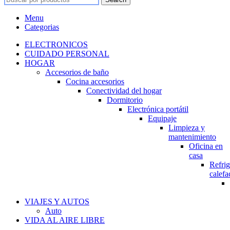
Menu
Categorias
ELECTRONICOS
CUIDADO PERSONAL
HOGAR
Accesorios de baño
Cocina accesorios
Conectividad del hogar
Dormitorio
Electrónica portátil
Equipaje
Limpieza y
mantenimiento
Oficina en
casa
Refrig
calefa
VIAJES Y AUTOS
Auto
VIDA AL AIRE LIBRE