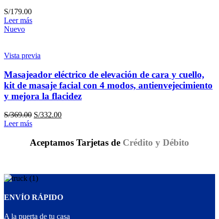
S/
179.00
Leer más
Nuevo
Vista previa
Masajeador eléctrico de elevación de cara y cuello,
kit de masaje facial con 4 modos, antienvejecimiento
y mejora la flacidez
S/
369.00
S/
332.00
Leer más
Aceptamos Tarjetas de
Crédito y Débito
ENVÍO RÁPIDO
A la puerta de tu casa