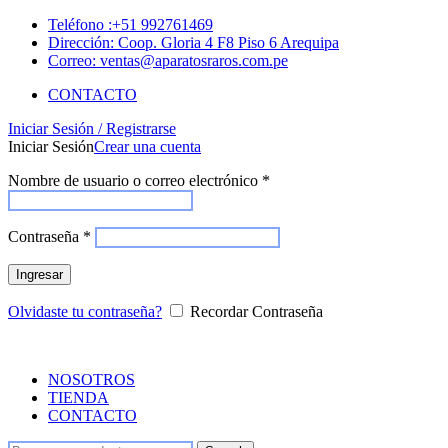
Teléfono :+51 992761469
Dirección: Coop. Gloria 4 F8 Piso 6 Arequipa
Correo: ventas@aparatosraros.com.pe
CONTACTO
Iniciar Sesión / Registrarse
Iniciar Sesión
Crear una cuenta
Nombre de usuario o correo electrónico
*
Contraseña
*
Ingresar
Olvidaste tu contraseña?
Recordar Contraseña
NOSOTROS
TIENDA
CONTACTO