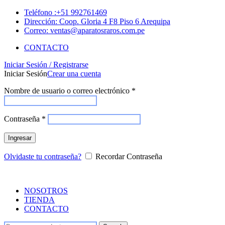
Teléfono :+51 992761469
Dirección: Coop. Gloria 4 F8 Piso 6 Arequipa
Correo: ventas@aparatosraros.com.pe
CONTACTO
Iniciar Sesión / Registrarse
Iniciar Sesión
Crear una cuenta
Nombre de usuario o correo electrónico
*
Contraseña
*
Ingresar
Olvidaste tu contraseña?
Recordar Contraseña
NOSOTROS
TIENDA
CONTACTO