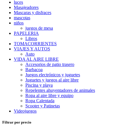
luces
Masajeadores
Mascaras y disfraces
mascotas
niños
juegos de mesa
PAPELERIA
Libros
TOMACORRIENTES
VIAJES Y AUTOS
Auto
VIDA AL AIRE LIBRE
Accesorios de patio trasero
Barbacoa
Juegos electrónicos y juguetes
Juguetes y juegos al aire libre
Piscina y playa
Repelentes ahuyentadores de animales
Ropa al aire libre y equipo
Ropa Calentada
Scooter y Patinetas
Videojuegos
Filtrar por precio