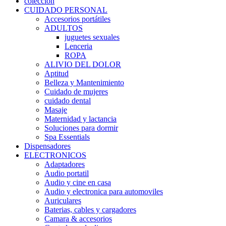
coleccion
CUIDADO PERSONAL
Accesorios portátiles
ADULTOS
juguetes sexuales
Lenceria
ROPA
ALIVIO DEL DOLOR
Aptitud
Belleza y Mantenimiento
Cuidado de mujeres
cuidado dental
Masaje
Maternidad y lactancia
Soluciones para dormir
Spa Essentials
Dispensadores
ELECTRONICOS
Adaptadores
Audio portatil
Audio y cine en casa
Audio y electronica para automoviles
Auriculares
Baterias, cables y cargadores
Camara & accesorios