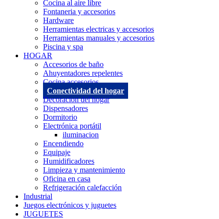
Cocina al aire libre
Fontaneria y accesorios
Hardware
Herramientas electricas y accesorios
Herramientas manuales y accesorios
Piscina y spa
HOGAR
Accesorios de baño
Ahuyentadores repelentes
Cocina accesorios
Conectividad del hogar
Decoracion del hogar
Dispensadores
Dormitorio
Electrónica portátil
iluminacion
Encendiendo
Equipaje
Humidificadores
Limpieza y mantenimiento
Oficina en casa
Refrigeración calefacción
Industrial
Juegos electrónicos y juguetes
JUGUETES