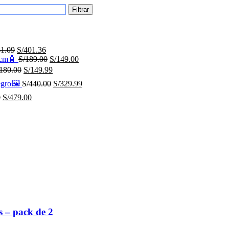
Filtrar
1.09
S/
401.36
 9cm🧴
S/
189.00
S/
149.00
180.00
S/
149.99
egro🖼️
S/
440.00
S/
329.99
0
S/
479.00
 – pack de 2