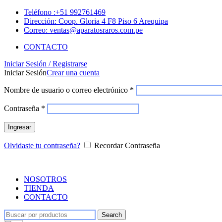
Teléfono :+51 992761469
Dirección: Coop. Gloria 4 F8 Piso 6 Arequipa
Correo: ventas@aparatosraros.com.pe
CONTACTO
Iniciar Sesión / Registrarse
Iniciar Sesión
Crear una cuenta
Nombre de usuario o correo electrónico
*
Contraseña
*
Ingresar
Olvidaste tu contraseña?
Recordar Contraseña
NOSOTROS
TIENDA
CONTACTO
Search