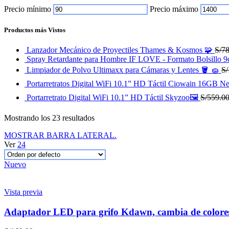
Precio mínimo
Precio máximo
Productos más Vistos
Lanzador Mecánico de Proyectiles Thames & Kosmos 🧩
S/
78
Spray Retardante para Hombre IF LOVE - Formato Bolsillo
Limpiador de Polvo Ultimaxx para Cámaras y Lentes 🪣 🧽
S/
Portarretratos Digital WiFi 10.1” HD Táctil Ciowain 16GB N
Portarretrato Digital WiFi 10.1” HD Táctil Skyzoo🖼️
S/
559.0
Mostrando los 23 resultados
MOSTRAR BARRA LATERAL.
Ver
24
Nuevo
Vista previa
Adaptador LED para grifo Kdawn, cambia de colores