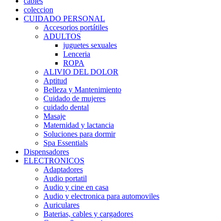
cables
coleccion
CUIDADO PERSONAL
Accesorios portátiles
ADULTOS
juguetes sexuales
Lenceria
ROPA
ALIVIO DEL DOLOR
Aptitud
Belleza y Mantenimiento
Cuidado de mujeres
cuidado dental
Masaje
Maternidad y lactancia
Soluciones para dormir
Spa Essentials
Dispensadores
ELECTRONICOS
Adaptadores
Audio portatil
Audio y cine en casa
Audio y electronica para automoviles
Auriculares
Baterias, cables y cargadores