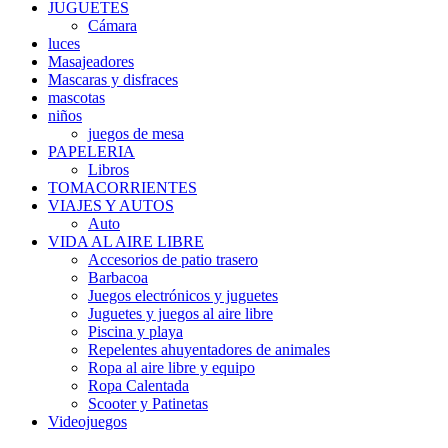
JUGUETES
Cámara
luces
Masajeadores
Mascaras y disfraces
mascotas
niños
juegos de mesa
PAPELERIA
Libros
TOMACORRIENTES
VIAJES Y AUTOS
Auto
VIDA AL AIRE LIBRE
Accesorios de patio trasero
Barbacoa
Juegos electrónicos y juguetes
Juguetes y juegos al aire libre
Piscina y playa
Repelentes ahuyentadores de animales
Ropa al aire libre y equipo
Ropa Calentada
Scooter y Patinetas
Videojuegos