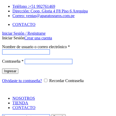
Teléfono :+51 992761469
Dirección: Coop. Gloria 4 F8 Piso 6 Arequipa
Correo: ventas@aparatosraros.com.pe
CONTACTO
Iniciar Sesión / Registrarse
Iniciar Sesión
Crear una cuenta
Nombre de usuario o correo electrónico
*
Contraseña
*
Ingresar
Olvidaste tu contraseña?
Recordar Contraseña
NOSOTROS
TIENDA
CONTACTO