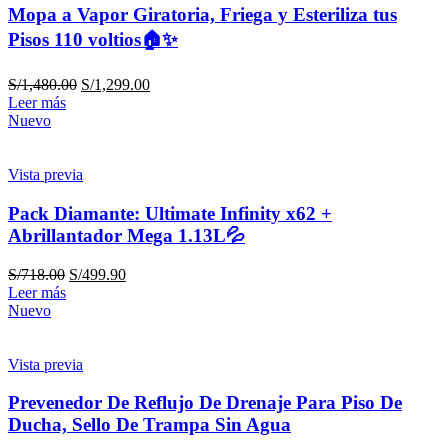
Mopa a Vapor Giratoria, Friega y Esteriliza tus
Pisos 110 voltios🏠✨
S/
1,480.00
S/
1,299.00
Leer más
Nuevo
Vista previa
Pack Diamante: Ultimate Infinity x62 +
Abrillantador Mega 1.13L💦
S/
718.00
S/
499.90
Leer más
Nuevo
Vista previa
Prevenedor De Reflujo De Drenaje Para Piso De
Ducha, Sello De Trampa Sin Agua