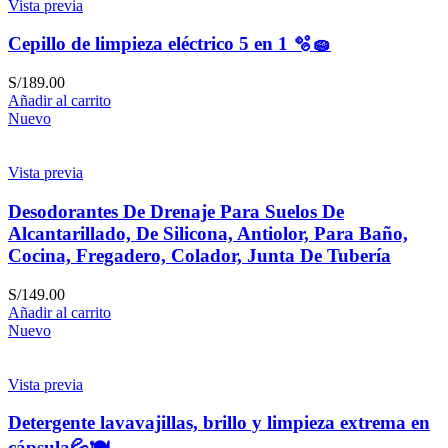
Vista previa
Cepillo de limpieza eléctrico 5 en 1 🫧🧽
S/
189.00
Añadir al carrito
Nuevo
Vista previa
Desodorantes De Drenaje Para Suelos De
Alcantarillado, De Silicona, Antiolor, Para Baño,
Cocina, Fregadero, Colador, Junta De Tubería
S/
149.00
Añadir al carrito
Nuevo
Vista previa
Detergente lavavajillas, brillo y limpieza extrema en
cápsula💦🍽