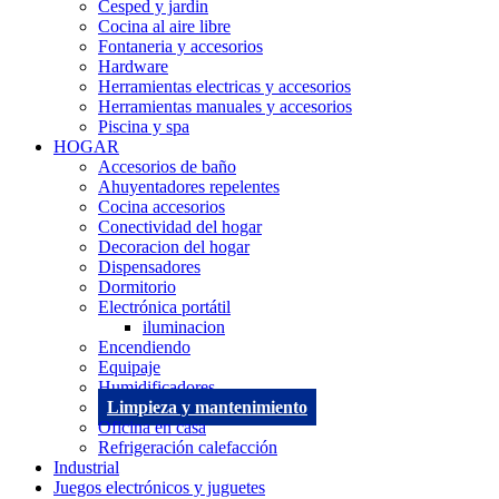
Cesped y jardin
Cocina al aire libre
Fontaneria y accesorios
Hardware
Herramientas electricas y accesorios
Herramientas manuales y accesorios
Piscina y spa
HOGAR
Accesorios de baño
Ahuyentadores repelentes
Cocina accesorios
Conectividad del hogar
Decoracion del hogar
Dispensadores
Dormitorio
Electrónica portátil
iluminacion
Encendiendo
Equipaje
Humidificadores
Limpieza y mantenimiento
Oficina en casa
Refrigeración calefacción
Industrial
Juegos electrónicos y juguetes