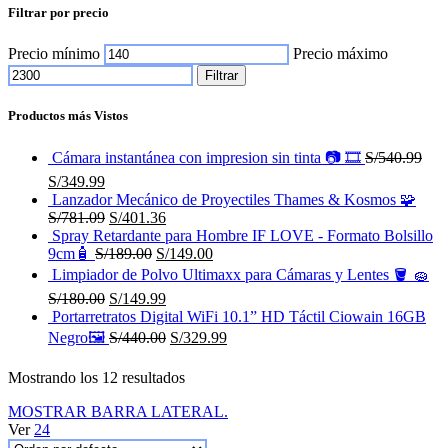
Filtrar por precio
Precio mínimo
Precio máximo
Filtrar
Productos más Vistos
Cámara instantánea con impresion sin tinta 📷 🎞
S/
540.99
S/
349.99
Lanzador Mecánico de Proyectiles Thames & Kosmos 🧩
S/
781.09
S/
401.36
Spray Retardante para Hombre IF LOVE - Formato Bolsillo
9cm🧴
S/
189.00
S/
149.00
Limpiador de Polvo Ultimaxx para Cámaras y Lentes 🪣 🧽
S/
180.00
S/
149.99
Portarretratos Digital WiFi 10.1” HD Táctil Ciowain 16GB
Negro🖼️
S/
440.00
S/
329.99
Mostrando los 12 resultados
MOSTRAR BARRA LATERAL.
Ver
24