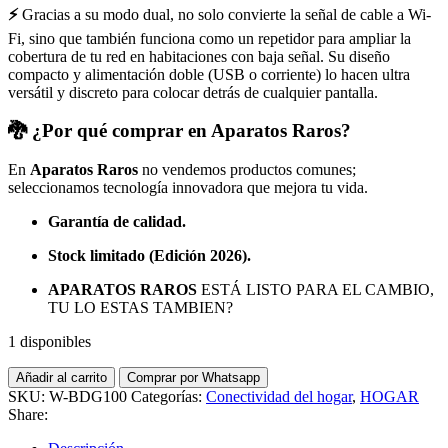
⚡
Gracias a su modo dual, no solo convierte la señal de cable a Wi-
Fi, sino que también funciona como un repetidor para ampliar la
cobertura de tu red en habitaciones con baja señal. Su diseño
compacto y alimentación doble (USB o corriente) lo hacen ultra
versátil y discreto para colocar detrás de cualquier pantalla.
🐉
¿Por qué comprar en Aparatos Raros?
En
Aparatos Raros
no vendemos productos comunes;
seleccionamos tecnología innovadora que mejora tu vida.
Garantía de calidad.
Stock limitado (Edición 2026).
APARATOS RAROS
ESTÁ LISTO PARA EL CAMBIO,
TU LO ESTAS TAMBIEN?
1 disponibles
Adaptador
Añadir al carrito
Comprar por Whatsapp
Puente
SKU:
W-BDG100
Categorías:
Conectividad del hogar
,
HOGAR
Wi-
Share:
Fi
para