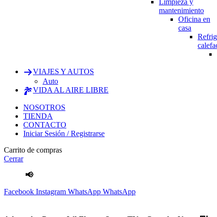
Limpieza y
mantenimiento
Oficina en
casa
Refrig
calefa
VIAJES Y AUTOS
Auto
VIDA AL AIRE LIBRE
NOSOTROS
TIENDA
CONTACTO
Iniciar Sesión / Registrarse
Carrito de compras
Cerrar
📢
Envíos Gratis
por compras mayores a S/.100 Soles
Facebook
Instagram
WhatsApp
WhatsApp