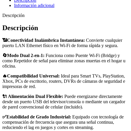
Descripción
Smart
Información adicional
TV
y
Descripción
Consolas
Vonets
Descripción
📶
cantidad
📶Conectividad Inalámbrica Instantánea:
Convierte cualquier
puerto LAN Ethernet físico en Wi-Fi de forma rápida y segura.
🔄Modo Dual 2-en-1:
Funciona como Puente Wi-Fi (Bridge) y
como Repetidor de señal para eliminar zonas muertas en el hogar u
oficina.
🔥Compatibilidad Universal:
Ideal para Smart TVs, PlayStation,
Xbox, PCs de escritorio, routers, DVRs de cámaras de seguridad e
impresoras de red.
🔌 Alimentación Dual Flexible:
Puede energizarse directamente
desde un puerto USB del televisor/consola o mediante un cargador
de pared convencional de celular (incluido).
✅Estabilidad de Grado Industrial:
Equipado con tecnología de
compensación de frecuencia que asegura una señal continua,
reduciendo el lag en juegos y cortes en streaming.