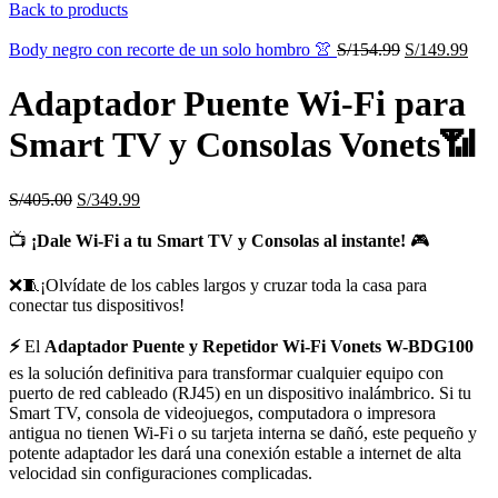
Back to products
Body negro con recorte de un solo hombro 👚
S/
154.99
S/
149.99
Adaptador Puente Wi-Fi para
Smart TV y Consolas Vonets📶
S/
405.00
S/
349.99
📺
¡Dale Wi-Fi a tu Smart TV y Consolas al instante!
🎮
❌🧵¡Olvídate de los cables largos y cruzar toda la casa para
conectar tus dispositivos!
⚡
El
Adaptador Puente y Repetidor Wi-Fi Vonets W-BDG100
es la solución definitiva para transformar cualquier equipo con
puerto de red cableado (RJ45) en un dispositivo inalámbrico. Si tu
Smart TV, consola de videojuegos, computadora o impresora
antigua no tienen Wi-Fi o su tarjeta interna se dañó, este pequeño y
potente adaptador les dará una conexión estable a internet de alta
velocidad sin configuraciones complicadas.