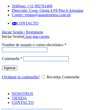
Teléfono :+51 992761469
Dirección: Coop. Gloria 4 F8 Piso 6 Arequipa
Correo: ventas@aparatosraros.com.pe
CONTACTO
Iniciar Sesión / Registrarse
Iniciar Sesión
Crear una cuenta
Nombre de usuario o correo electrónico
*
Contraseña
*
Ingresar
Olvidaste tu contraseña?
Recordar Contraseña
NOSOTROS
TIENDA
CONTACTO