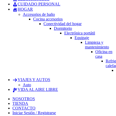
CUIDADO PERSONAL
HOGAR
Accesorios de baño
Cocina accesorios
Conectividad del hogar
Dormitorio
Electrónica portátil
Equipaje
Limpieza y
mantenimiento
Oficina en
casa
Refrig
calefa
VIAJES Y AUTOS
Auto
VIDA AL AIRE LIBRE
NOSOTROS
TIENDA
CONTACTO
Iniciar Sesión / Registrarse