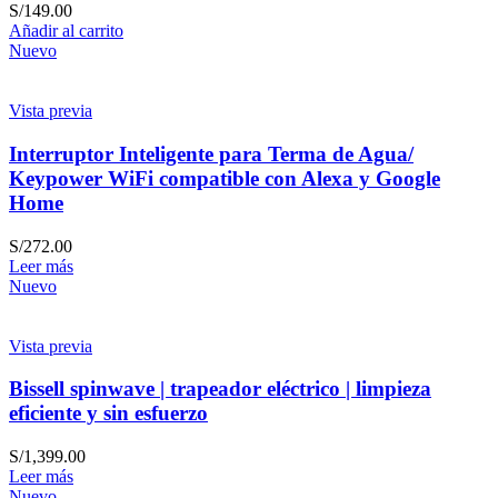
S/
149.00
Añadir al carrito
Nuevo
Vista previa
Interruptor Inteligente para Terma de Agua/
Keypower WiFi compatible con Alexa y Google
Home
S/
272.00
Leer más
Nuevo
Vista previa
Bissell spinwave | trapeador eléctrico | limpieza
eficiente y sin esfuerzo
S/
1,399.00
Leer más
Nuevo