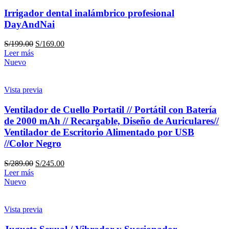
Irrigador dental inalámbrico profesional
DayAndNai
S/
199.00
S/
169.00
Leer más
Nuevo
Vista previa
Ventilador de Cuello Portatil // Portátil con Batería
de 2000 mAh // Recargable, Diseño de Auriculares//
Ventilador de Escritorio Alimentado por USB
//Color Negro
S/
289.00
S/
245.00
Leer más
Nuevo
Vista previa