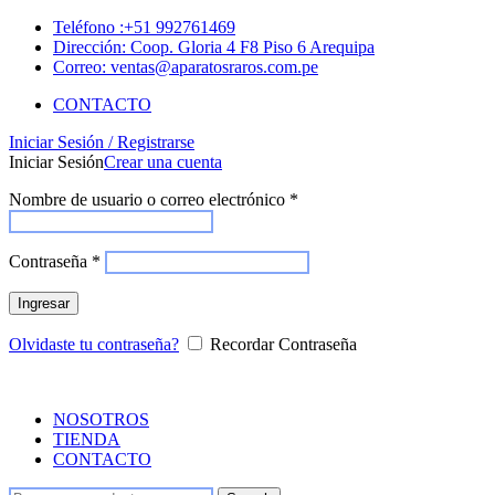
Teléfono :+51 992761469
Dirección: Coop. Gloria 4 F8 Piso 6 Arequipa
Correo: ventas@aparatosraros.com.pe
CONTACTO
Iniciar Sesión / Registrarse
Iniciar Sesión
Crear una cuenta
Nombre de usuario o correo electrónico
*
Contraseña
*
Ingresar
Olvidaste tu contraseña?
Recordar Contraseña
NOSOTROS
TIENDA
CONTACTO