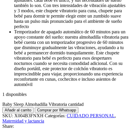
ajustables: cada bebé es único, y sus necesidades de sueño
también lo son. Con tres intensidades de vibración ajustables
y 3 modos, este chupete vibratorio para cuna, chupete para
bebé para dormir te permite elegir entre un zumbido suave
hasta un pulso más pronunciado para el ambiente de sueño
perfecto
Temporizador de apagado automático de 60 minutos para un
apoyo constante del sueño: nuestra almohadilla vibratoria para
bebé cuenta con un temporizador progresivo de 60 minutos
que disminuye gradualmente las vibraciones, ayudando a tu
bebé a permanecer dormido tranquilamente. Este chupete
vibratorio para bebé es perfecto para esos despertares
nocturnos cuando se necesita comodidad adicional. Con su
diseño portátil, este protector de colchón vibratorio es
imprescindible para viajar, proporcionando una experiencia
reconfortante en cunas, cochecitos e incluso asientos de
automóvil
1 disponibles
Baby Sleep Almohadilla Vibratoria cantidad
Añadir al carrito
Comprar por Whatsapp
SKU:
X004B3FNXH
Categorías:
CUIDADO PERSONAL
,
Maternidad y lactancia
Share: