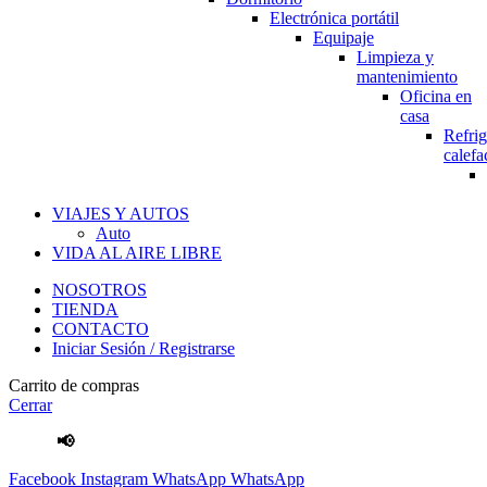
Electrónica portátil
Equipaje
Limpieza y
mantenimiento
Oficina en
casa
Refrig
calefa
VIAJES Y AUTOS
Auto
VIDA AL AIRE LIBRE
NOSOTROS
TIENDA
CONTACTO
Iniciar Sesión / Registrarse
Carrito de compras
Cerrar
📢
Envíos Gratis
por compras mayores a S/.100 Soles
Facebook
Instagram
WhatsApp
WhatsApp