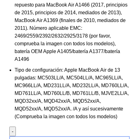
repuesto para MacBook Air A1466 (2017, principios
de 2015, principios de 2014, mediados de 2013),
MacBook Air A1369 (finales de 2010, mediados de
2011). Número aplicable EMC:
2469/2559/2392/2632/2925/3178 (por favor,
comprueba la imagen con todos los modelos),
batería OEM Apple A1405/batería A1377/batería
A1496
Tipo de configuración: Apple MacBook Air de 13
pulgadas: MC503LL/A, MC504LL/A, MC965LL/A,
MC966LL/A, MD231LL/A, MD232LL/A, MD760LL/A,
MD761LL/A, MD760LL/B, MD761LL/B, MJVE2LL/A,
MQD32xx/A, MQD42xx/A, MQD52xx/A,
MQD52xx/A, MQD52xx/A. /A y así sucesivamente
(Comprueba la imagen con todos los modelos)