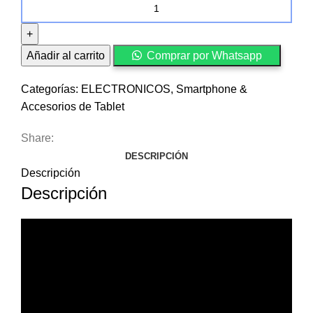
Batería
de
Repuesto
para
Añadir al carrito
Comprar por Whatsapp
MacBook
Air
Categorías:
ELECTRONICOS
,
Smartphone &
de
Accesorios de Tablet
13
Share:
pulgadas
DESCRIPCIÓN
cantidad
Descripción
Descripción