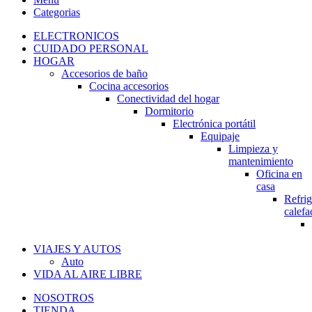
Categorias
ELECTRONICOS
CUIDADO PERSONAL
HOGAR
Accesorios de baño
Cocina accesorios
Conectividad del hogar
Dormitorio
Electrónica portátil
Equipaje
Limpieza y
mantenimiento
Oficina en
casa
Refrig
calefa
VIAJES Y AUTOS
Auto
VIDA AL AIRE LIBRE
NOSOTROS
TIENDA