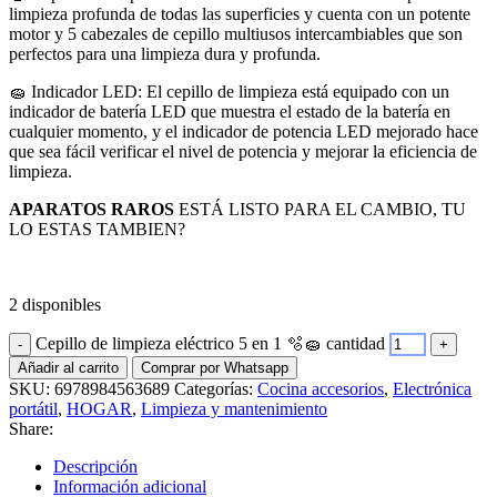
limpieza profunda de todas las superficies y cuenta con un potente
motor y 5 cabezales de cepillo multiusos intercambiables que son
perfectos para una limpieza dura y profunda.
🧽 Indicador LED: El cepillo de limpieza está equipado con un
indicador de batería LED que muestra el estado de la batería en
cualquier momento, y el indicador de potencia LED mejorado hace
que sea fácil verificar el nivel de potencia y mejorar la eficiencia de
limpieza.
APARATOS RAROS
ESTÁ LISTO PARA EL CAMBIO, TU
LO ESTAS TAMBIEN?
2 disponibles
Cepillo de limpieza eléctrico 5 en 1 🫧🧽 cantidad
Añadir al carrito
Comprar por Whatsapp
SKU:
6978984563689
Categorías:
Cocina accesorios
,
Electrónica
portátil
,
HOGAR
,
Limpieza y mantenimiento
Share:
Descripción
Información adicional