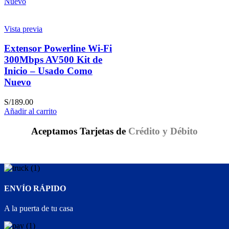
Nuevo
Vista previa
Extensor Powerline Wi-Fi
300Mbps AV500 Kit de
Inicio – Usado Como
Nuevo
S/
189.00
Añadir al carrito
Aceptamos Tarjetas de
Crédito y Débito
ENVÍO RÁPIDO
A la puerta de tu casa