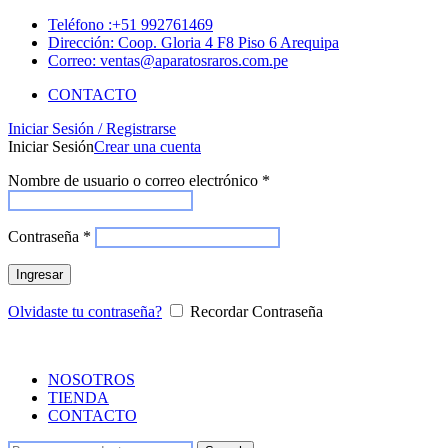
Teléfono :+51 992761469
Dirección: Coop. Gloria 4 F8 Piso 6 Arequipa
Correo: ventas@aparatosraros.com.pe
CONTACTO
Iniciar Sesión / Registrarse
Iniciar Sesión
Crear una cuenta
Nombre de usuario o correo electrónico
*
Contraseña
*
Ingresar
Olvidaste tu contraseña?
Recordar Contraseña
NOSOTROS
TIENDA
CONTACTO