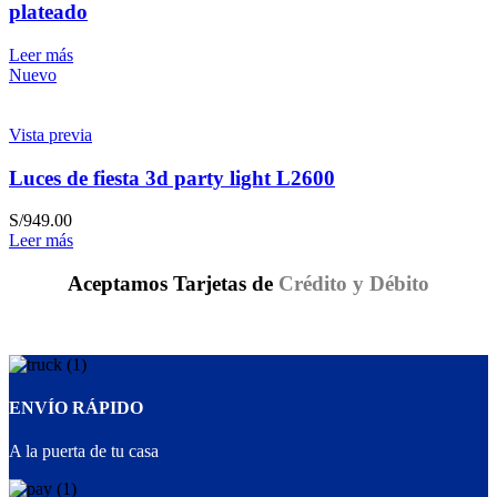
plateado
Leer más
Nuevo
Vista previa
Luces de fiesta 3d party light L2600
S/
949.00
Leer más
Aceptamos Tarjetas de
Crédito y Débito
ENVÍO RÁPIDO
A la puerta de tu casa