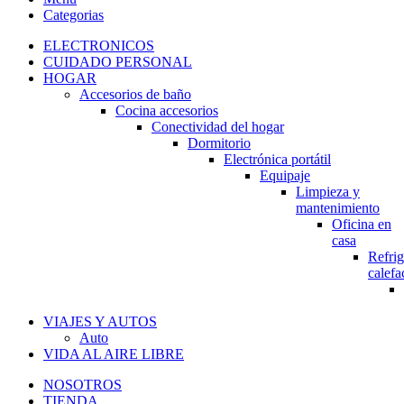
Categorias
ELECTRONICOS
CUIDADO PERSONAL
HOGAR
Accesorios de baño
Cocina accesorios
Conectividad del hogar
Dormitorio
Electrónica portátil
Equipaje
Limpieza y
mantenimiento
Oficina en
casa
Refrig
calefa
VIAJES Y AUTOS
Auto
VIDA AL AIRE LIBRE
NOSOTROS
TIENDA