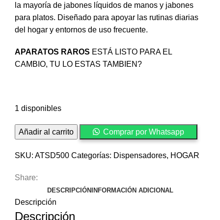
la mayoría de jabones líquidos de manos y jabones
para platos. Diseñado para apoyar las rutinas diarias
del hogar y entornos de uso frecuente.
APARATOS RAROS
ESTÁ LISTO PARA EL
CAMBIO, TU LO ESTAS TAMBIEN?
1 disponibles
Dispensador
Añadir al carrito
Comprar por Whatsapp
automático
de
SKU:
ATSD500
Categorías:
Dispensadores
,
HOGAR
jabón
Share:
🧼
DESCRIPCIÓN
INFORMACIÓN ADICIONAL
🫧
Descripción
cantidad
Descripción