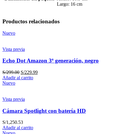
Largo: 16 cm
Productos relacionados
Nuevo
Vista previa
Echo Dot Amazon 3ª generación, negro
S/
299.00
S/
229.99
Añadir al carrito
Nuevo
Vista previa
Cámara Spotlight con batería HD
S/
1,250.53
Añadir al carrito
Nuevo