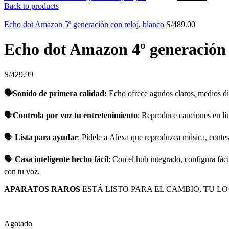
Back to products
Echo dot Amazon 5º generación con reloj, blanco
S/
489.00
Echo dot Amazon 4º generación c
S/
429.99
🗣️
Sonido
de primera calidad:
Echo ofrece agudos claros, medios di
🗣️
Controla por voz tu entretenimiento
: Reproduce canciones en lí
🗣️
Lista para ayudar
: Pídele a
Alexa
que reproduzca música, contest
🗣️
Casa inteligente hecho fácil
: Con el hub integrado, configura fác
con tu voz.
APARATOS RAROS
ESTÁ LISTO PARA EL CAMBIO, TU LO
Agotado