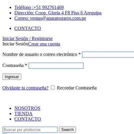
Teléfono :+51 992761469
Dirección: Coop. Gloria 4 F8 Piso 6 Arequipa
Correo: ventas@aparatosraros.com.pe
CONTACTO
Iniciar Sesión / Registrarse
Iniciar Sesión
Crear una cuenta
Nombre de usuario o correo electrónico
*
Contraseña
*
Ingresar
Olvidaste tu contraseña?
Recordar Contraseña
NOSOTROS
TIENDA
CONTACTO
Search