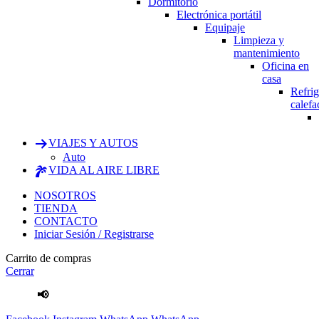
Dormitorio
Electrónica portátil
Equipaje
Limpieza y
mantenimiento
Oficina en
casa
Refrig
calefa
VIAJES Y AUTOS
Auto
VIDA AL AIRE LIBRE
NOSOTROS
TIENDA
CONTACTO
Iniciar Sesión / Registrarse
Carrito de compras
Cerrar
📢
Envíos Gratis
por compras mayores a S/.100 Soles