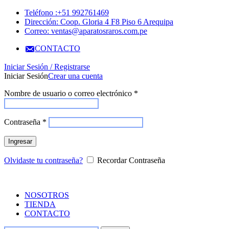
Teléfono :+51 992761469
Dirección: Coop. Gloria 4 F8 Piso 6 Arequipa
Correo: ventas@aparatosraros.com.pe
CONTACTO
Iniciar Sesión / Registrarse
Iniciar Sesión
Crear una cuenta
Nombre de usuario o correo electrónico
*
Contraseña
*
Ingresar
Olvidaste tu contraseña?
Recordar Contraseña
NOSOTROS
TIENDA
CONTACTO