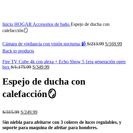
Inicio
HOGAR
Accesorios de baño
Espejo de ducha con
calefacción🪞
Cámara de vigilancia con visión nocturna 📹
S/
213.99
S/
169.99
Back to products
Fire TV Cube 4k con alexa + Echo Show 5 1era generación open
box
S/
1,175.99
S/
349.99
Espejo de ducha con
calefacción🪞
S/
315.99
S/
249.99
Sin niebla para afeitarse con 3 colores de luces regulables, y
soporte para maquina de afeitar para hombres.