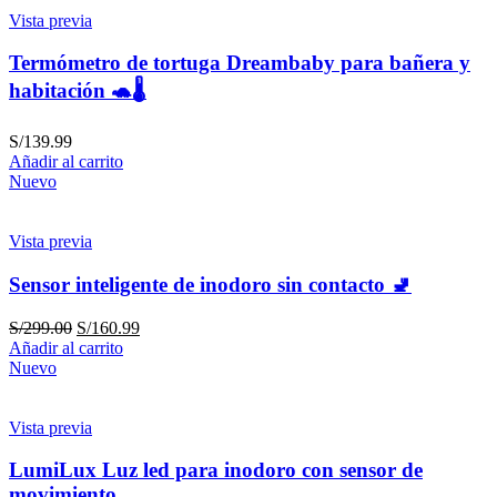
Vista previa
Termómetro de tortuga Dreambaby para bañera y
habitación 🐢🌡️
S/
139.99
Añadir al carrito
Nuevo
Vista previa
Sensor inteligente de inodoro sin contacto 🚽
S/
299.00
S/
160.99
Añadir al carrito
Nuevo
Vista previa
LumiLux Luz led para inodoro con sensor de
movimiento