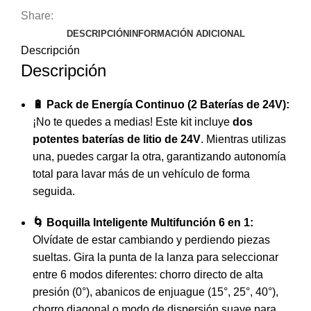
PSI
Share:
+
DESCRIPCIÓN
INFORMACIÓN ADICIONAL
2
Descripción
Baterías
Descripción
⚡
💦
cantidad
🔋 Pack de Energía Continuo (2 Baterías de 24V):
¡No te quedes a medias! Este kit incluye
dos
potentes baterías de litio de 24V
. Mientras utilizas
una, puedes cargar la otra, garantizando autonomía
total para lavar más de un vehículo de forma
seguida.
🌀 Boquilla Inteligente Multifunción 6 en 1:
Olvídate de estar cambiando y perdiendo piezas
sueltas. Gira la punta de la lanza para seleccionar
entre 6 modos diferentes: chorro directo de alta
presión (0°), abanicos de enjuague (15°, 25°, 40°),
chorro diagonal o modo de dispersión suave para