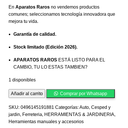
En
Aparatos Raros
no vendemos productos
comunes; seleccionamos tecnología innovadora que
mejora tu vida.
Garantía de calidad.
Stock limitado (Edición 2026).
APARATOS RAROS
ESTÁ LISTO PARA EL
CAMBIO, TU LO ESTAS TAMBIEN?
1 disponibles
Hidrolavadora
Añadir al carrito
Comprar por Whatsapp
Inalámbrica
Portátil
SKU:
0496145191881
Categorías:
Auto
,
Cesped y
24V
jardin
,
Ferreteria
,
HERRAMIENTAS & JARDINERIA
,
4000
Herramientas manuales y accesorios