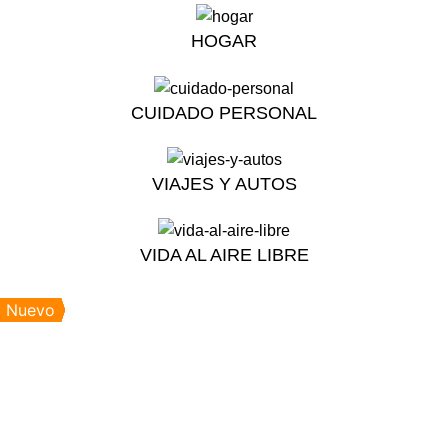
HOGAR
CUIDADO PERSONAL
VIAJES Y AUTOS
VIDA AL AIRE LIBRE
Nuevo
Nuevo
Nuevo
Nuevo
Nuevo
Nuevo
Nuevo
Nuevo
Nuevo
Nuevo
Nuevo
Click to enlarge