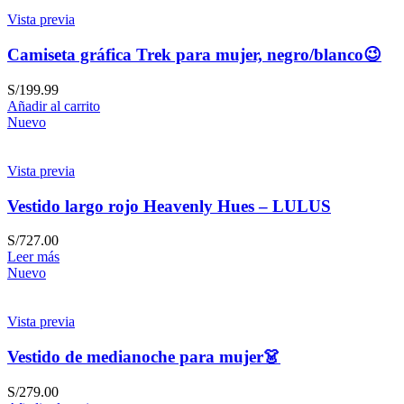
Vista previa
Camiseta gráfica Trek para mujer, negro/blanco😉
S/
199.99
Añadir al carrito
Nuevo
Vista previa
Vestido largo rojo Heavenly Hues – LULUS
S/
727.00
Leer más
Nuevo
Vista previa
Vestido de medianoche para mujer👗
S/
279.00