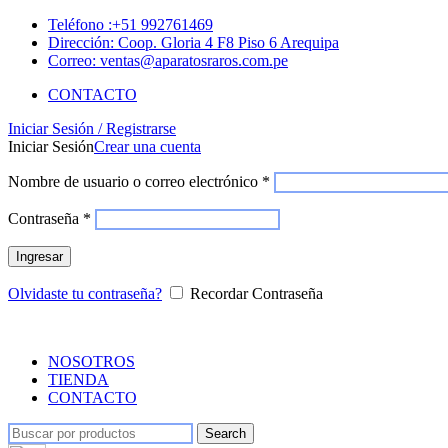
Teléfono :+51 992761469
Dirección: Coop. Gloria 4 F8 Piso 6 Arequipa
Correo: ventas@aparatosraros.com.pe
CONTACTO
Iniciar Sesión / Registrarse
Iniciar Sesión
Crear una cuenta
Nombre de usuario o correo electrónico
*
Contraseña
*
Ingresar
Olvidaste tu contraseña?
Recordar Contraseña
NOSOTROS
TIENDA
CONTACTO
Search