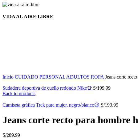
VIDA AL AIRE LIBRE
Nuevo
Click to enlarge
Inicio
CUIDADO PERSONAL
ADULTOS
ROPA
Jeans corte rect
Sudadera deportiva de cuello redondo Nike👕
S/
199.99
Back to products
Camiseta gráfica Trek para mujer, negro/blanco😉
S/
199.99
Jeans corte recto para hombre 
S/
289.99