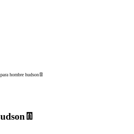
o para hombre hudson👖
hudson👖