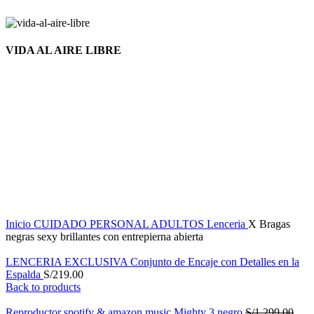
VIDA AL AIRE LIBRE
Nuevo
Click to enlarge
Inicio
CUIDADO PERSONAL
ADULTOS
Lenceria
X Bragas
negras sexy brillantes con entrepierna abierta
LENCERIA EXCLUSIVA Conjunto de Encaje con Detalles en la
Espalda
S/
219.00
Back to products
Reproductor spotify & amazon music Mighty 3 negro
S/
1,299.00