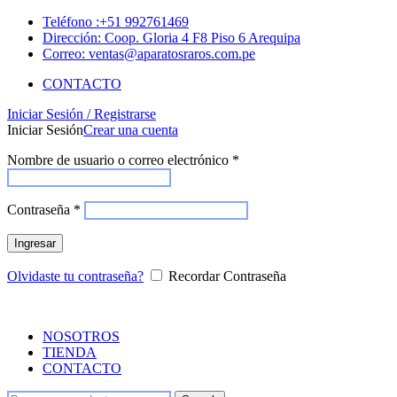
Teléfono :+51 992761469
Dirección: Coop. Gloria 4 F8 Piso 6 Arequipa
Correo: ventas@aparatosraros.com.pe
CONTACTO
Iniciar Sesión / Registrarse
Iniciar Sesión
Crear una cuenta
Nombre de usuario o correo electrónico
*
Contraseña
*
Ingresar
Olvidaste tu contraseña?
Recordar Contraseña
NOSOTROS
TIENDA
CONTACTO