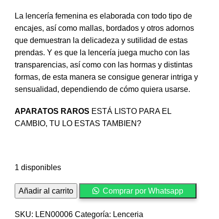
La lencería femenina es elaborada con todo tipo de
encajes, así como mallas, bordados y otros adornos
que demuestran la delicadeza y sutilidad de estas
prendas. Y es que la lencería juega mucho con las
transparencias, así como con las hormas y distintas
formas, de esta manera se consigue generar intriga y
sensualidad, dependiendo de cómo quiera usarse.
APARATOS RAROS
ESTÁ LISTO PARA EL
CAMBIO, TU LO ESTAS TAMBIEN?
1 disponibles
X
Añadir al carrito
Comprar por Whatsapp
Lencería
sexy
SKU:
LEN00006
Categoría:
Lenceria