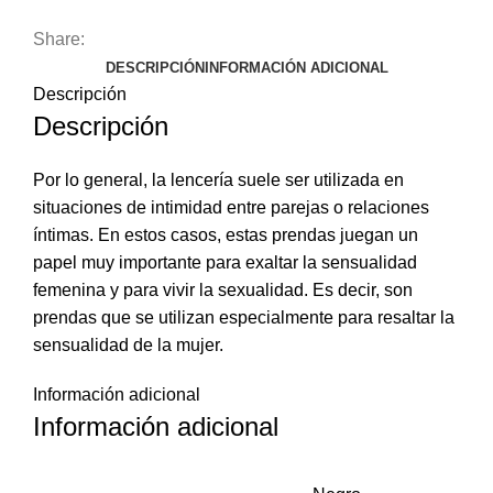
para
Share:
mujer,
DESCRIPCIÓN
INFORMACIÓN ADICIONAL
body
Descripción
erótico
Descripción
minimalista,
básico,
ajustado,
Por lo general, la lencería suele ser utilizada en
con
situaciones de intimidad entre parejas o relaciones
guantes
íntimas. En estos casos, estas prendas juegan un
cantidad
papel muy importante para exaltar la sensualidad
femenina y para vivir la sexualidad. Es decir, son
prendas que se utilizan especialmente para resaltar la
sensualidad de la mujer.
Información adicional
Información adicional