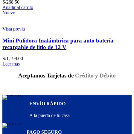
S/
268.50
Añadir al carrito
Nuevo
Vista previa
Mini Pulidora Inalámbrica para auto batería
recargable de litio de 12 V
S/
1,199.00
Leer más
Aceptamos Tarjetas de
Crédito y Débito
ENVÍO RÁPIDO
A la puerta de tu casa
PAGO SEGURO