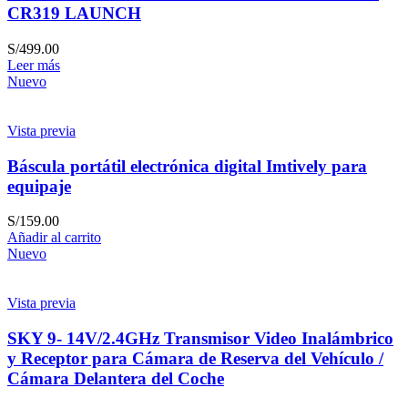
CR319 LAUNCH
S/
499.00
Leer más
Nuevo
Vista previa
Báscula portátil electrónica digital Imtively para
equipaje
S/
159.00
Añadir al carrito
Nuevo
Vista previa
SKY 9- 14V/2.4GHz Transmisor Video Inalámbrico
y Receptor para Cámara de Reserva del Vehículo /
Cámara Delantera del Coche