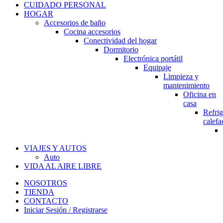
CUIDADO PERSONAL
HOGAR
Accesorios de baño
Cocina accesorios
Conectividad del hogar
Dormitorio
Electrónica portátil
Equipaje
Limpieza y
mantenimiento
Oficina en
casa
Refrig
calefa
VIAJES Y AUTOS
Auto
VIDA AL AIRE LIBRE
NOSOTROS
TIENDA
CONTACTO
Iniciar Sesión / Registrarse