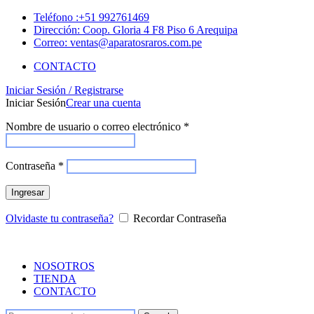
Teléfono :+51 992761469
Dirección: Coop. Gloria 4 F8 Piso 6 Arequipa
Correo: ventas@aparatosraros.com.pe
CONTACTO
Iniciar Sesión / Registrarse
Iniciar Sesión
Crear una cuenta
Nombre de usuario o correo electrónico
*
Contraseña
*
Ingresar
Olvidaste tu contraseña?
Recordar Contraseña
NOSOTROS
TIENDA
CONTACTO