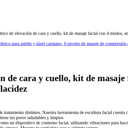
rico de elevación de cara y cuello, kit de masaje facial con 4 modos, a
rico para artritis y túnel carpiano, 6 niveles de masaje de compresión 
n de cara y cuello, kit de masaje
lacidez
e tratamiento distintos. Nuestra herramienta de escultura facial cuenta 
tiene tus poros saludables y limpios
o un dispositivo de contorno facial, utilizando vibraciones para hacer que
a de arrugas. Muestra tu verdadera cara y siéntete seguro