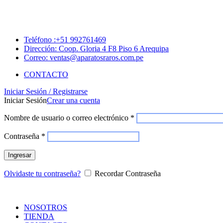
Teléfono :+51 992761469
Dirección: Coop. Gloria 4 F8 Piso 6 Arequipa
Correo: ventas@aparatosraros.com.pe
CONTACTO
Iniciar Sesión / Registrarse
Iniciar Sesión
Crear una cuenta
Nombre de usuario o correo electrónico
*
Contraseña
*
Ingresar
Olvidaste tu contraseña?
Recordar Contraseña
NOSOTROS
TIENDA