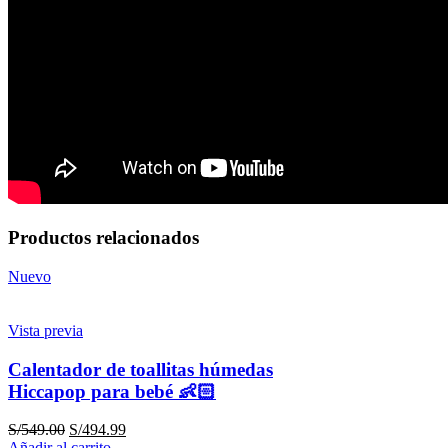
Productos relacionados
Nuevo
Vista previa
Calentador de toallitas húmedas
Hiccapop para bebé 👶🏻
S/
549.00
S/
494.99
Añadir al carrito