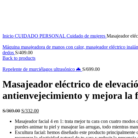
Inicio
CUIDADO PERSONAL
Cuidado de mujeres
Masajeador eléct
Máquina masajeadora de manos con calor, masajeador eléctrico inalámb
dedos
S/
409.00
Back to products
Repelente de murciélagos ultrasónico 🦇
S/
699.00
Masajeador eléctrico de elevació
antienvejecimiento y mejora la f
S/
369.00
S/
332.00
Masajeador facial 4 en 1: trata mejor tu cara con cuatro modos d
puedes animar tu piel y masajear las arrugas, todo mientras man
Escultura facial: hemos diseñado este producto principalmente com
recuperar la elasticidad natural de tu cara y reducir la presenci