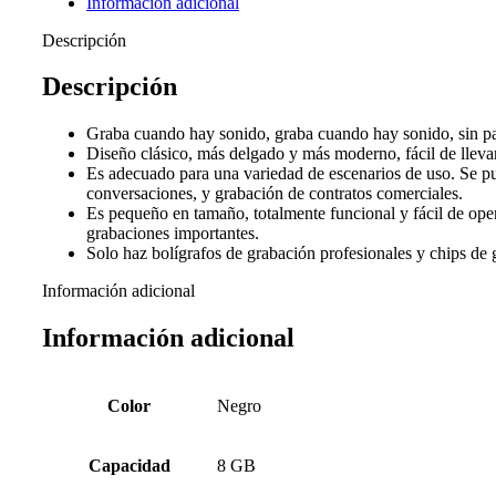
Información adicional
con
reducción
Descripción
de
ruido
Descripción
cantidad
Graba cuando hay sonido, graba cuando hay sonido, sin pausa
Diseño clásico, más delgado y más moderno, fácil de llevar
Es adecuado para una variedad de escenarios de uso. Se pue
conversaciones, y grabación de contratos comerciales.
Es pequeño en tamaño, totalmente funcional y fácil de oper
grabaciones importantes.
Solo haz bolígrafos de grabación profesionales y chips de g
Información adicional
Información adicional
Color
Negro
Capacidad
8 GB