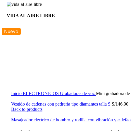
VIDA AL AIRE LIBRE
Nuevo
Nuevo
Nuevo
Nuevo
Nuevo
Nuevo
Nuevo
Nuevo
Nuevo
Nuevo
Nuevo
Click to enlarge
Inicio
ELECTRONICOS
Grabadoras de voz
Mini grabadora de 
Vestido de cadenas con pedreria tipo diamantes talla S
S/
146.90
Back to products
Masajeador eléctrico de hombro y rodilla con vibración y calefa