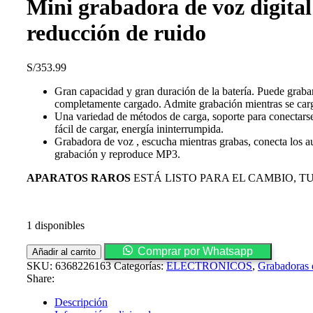
Mini grabadora de voz digita
reducción de ruido
S/
353.99
Gran capacidad y gran duración de la batería. Puede grab
completamente cargado. Admite grabación mientras se car
Una variedad de métodos de carga, soporte para conectarse
fácil de cargar, energía ininterrumpida.
Grabadora de voz , escucha mientras grabas, conecta los au
grabación y reproduce MP3.
APARATOS RAROS
ESTÁ LISTO PARA EL CAMBIO, T
1 disponibles
Mini
Comprar por Whatsapp
Añadir al carrito
grabadora
SKU:
6368226163
Categorías:
ELECTRONICOS
,
Grabadoras 
de
Share:
voz
digital
Descripción
Shenzhen