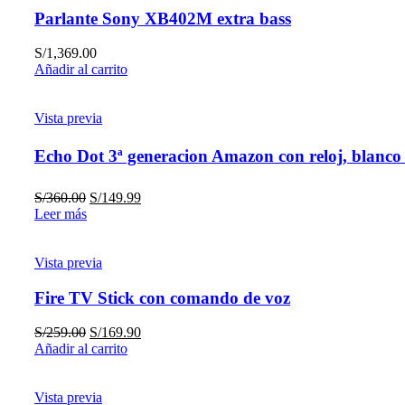
Parlante Sony XB402M extra bass
S/
1,369.00
Añadir al carrito
Vista previa
Echo Dot 3ª generacion Amazon con reloj, blanco
S/
360.00
S/
149.99
Leer más
Vista previa
Fire TV Stick con comando de voz
S/
259.00
S/
169.90
Añadir al carrito
Vista previa