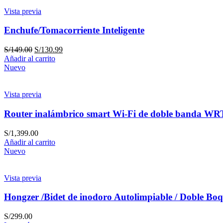
Vista previa
Enchufe/Tomacorriente Inteligente
S/
149.00
S/
130.99
Añadir al carrito
Nuevo
Vista previa
Router inalámbrico smart Wi-Fi de doble banda W
S/
1,399.00
Añadir al carrito
Nuevo
Vista previa
Hongzer /Bidet de inodoro Autolimpiable / Doble Boq
S/
299.00