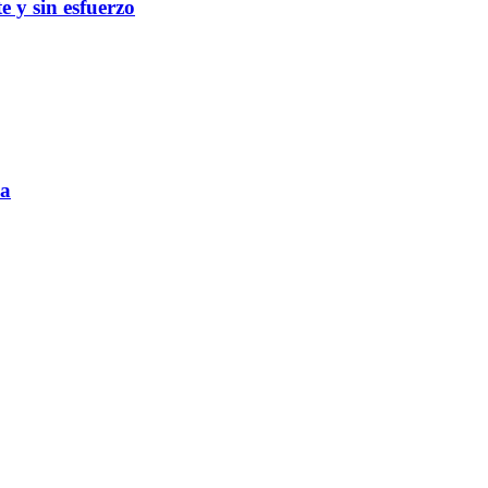
te y sin esfuerzo
ca