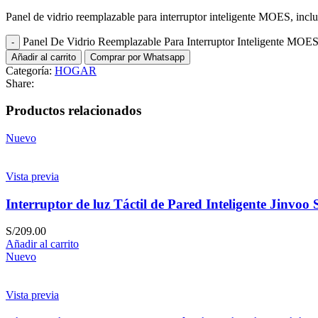
Panel de vidrio reemplazable para interruptor inteligente MOES, inclu
Panel De Vidrio Reemplazable Para Interruptor Inteligente MOES
Añadir al carrito
Comprar por Whatsapp
Categoría:
HOGAR
Share:
Productos relacionados
Nuevo
Vista previa
Interruptor de luz Táctil de Pared Inteligente Jinvoo
S/
209.00
Añadir al carrito
Nuevo
Vista previa