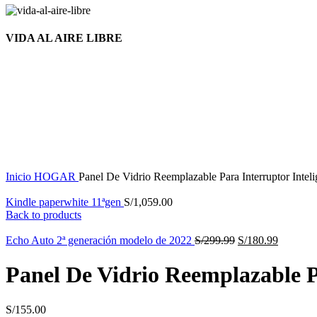
VIDA AL AIRE LIBRE
Nuevo
Click to enlarge
Inicio
HOGAR
Panel De Vidrio Reemplazable Para Interruptor Inte
Kindle paperwhite 11ªgen
S/
1,059.00
Back to products
Echo Auto 2ª generación modelo de 2022
S/
299.99
S/
180.99
Panel De Vidrio Reemplazable P
S/
155.00