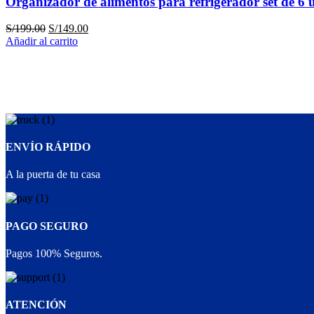
Organizador de alimentos para refrigerador set de 6 
S/
199.00
S/
149.00
Añadir al carrito
ENVÍO RÁPIDO
A la puerta de tu casa
PAGO SEGURO
Pagos 100% Seguros.
ATENCIÓN