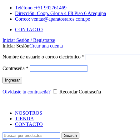
Teléfono :+51 992761469
Dirección: Coop. Gloria 4 F8 Piso 6 Arequipa
Correo: ventas@aparatosraros.com.pe
CONTACTO
Iniciar Sesión / Registrarse
Iniciar Sesión
Crear una cuenta
Nombre de usuario o correo electrónico
*
Contraseña
*
Ingresar
Olvidaste tu contraseña?
Recordar Contraseña
NOSOTROS
TIENDA
CONTACTO
Search