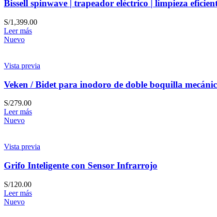
Bissell spinwave | trapeador eléctrico | limpieza eficien
S/
1,399.00
Leer más
Nuevo
Vista previa
Veken / Bidet para inodoro de doble boquilla mecáni
S/
279.00
Leer más
Nuevo
Vista previa
Grifo Inteligente con Sensor Infrarrojo
S/
120.00
Leer más
Nuevo