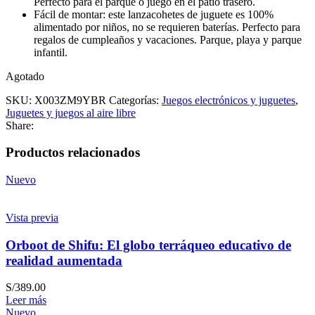
Perfecto para el parque o juego en el patio trasero.
Fácil de montar: este lanzacohetes de juguete es 100%
alimentado por niños, no se requieren baterías. Perfecto para
regalos de cumpleaños y vacaciones. Parque, playa y parque
infantil.
Agotado
SKU:
X003ZM9YBR
Categorías:
Juegos electrónicos y juguetes
,
Juguetes y juegos al aire libre
Share:
Productos relacionados
Nuevo
Vista previa
Orboot de Shifu: El globo terráqueo educativo de
realidad aumentada
S/
389.00
Leer más
Nuevo