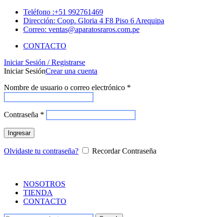
Teléfono :+51 992761469
Dirección: Coop. Gloria 4 F8 Piso 6 Arequipa
Correo: ventas@aparatosraros.com.pe
CONTACTO
Iniciar Sesión / Registrarse
Iniciar Sesión
Crear una cuenta
Nombre de usuario o correo electrónico
*
Contraseña
*
Ingresar
Olvidaste tu contraseña?
Recordar Contraseña
NOSOTROS
TIENDA
CONTACTO