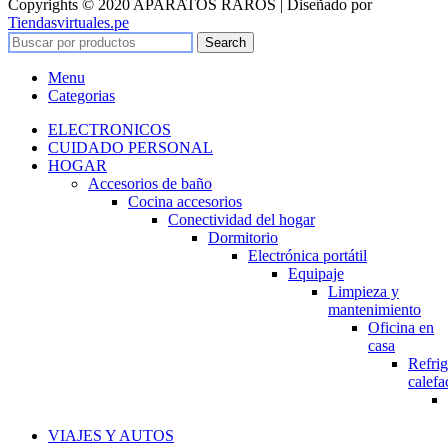
Copyrights © 2020 APARATOS RAROS | Diseñado por
Tiendasvirtuales.pe
Search
Menu
Categorias
ELECTRONICOS
CUIDADO PERSONAL
HOGAR
Accesorios de baño
Cocina accesorios
Conectividad del hogar
Dormitorio
Electrónica portátil
Equipaje
Limpieza y
mantenimiento
Oficina en
casa
Refrig
calefa
VIAJES Y AUTOS