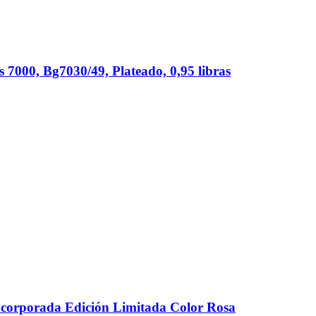
 7000, Bg7030/49, Plateado, 0,95 libras
 Incorporada Edición Limitada Color Rosa