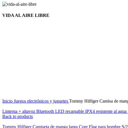
VIDA AL AIRE LIBRE
Nuevo
Click to enlarge
Inicio
Juegos electrónicos y juguetes
Tommy Hilfiger Camisa de mang
Linterna + altavoz Bluetooth LED recargable IPX4 resistente al agua
Back to products
Tommy Hilfiger Camiseta de manga larga Core Flag para hombre
S/
2