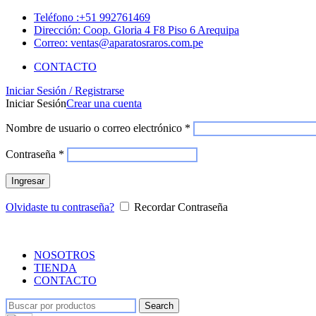
Teléfono :+51 992761469
Dirección: Coop. Gloria 4 F8 Piso 6 Arequipa
Correo: ventas@aparatosraros.com.pe
CONTACTO
Iniciar Sesión / Registrarse
Iniciar Sesión
Crear una cuenta
Nombre de usuario o correo electrónico
*
Contraseña
*
Ingresar
Olvidaste tu contraseña?
Recordar Contraseña
NOSOTROS
TIENDA
CONTACTO
Search