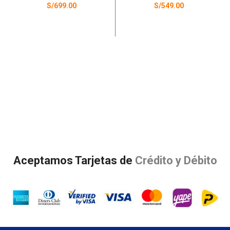
Incorporada Edición
S/
699.00
S/
549.00
Limitada Color
Rosa
AÑADIR AL CARRITO
LEER MÁS
Aceptamos Tarjetas de
Crédito y Débito