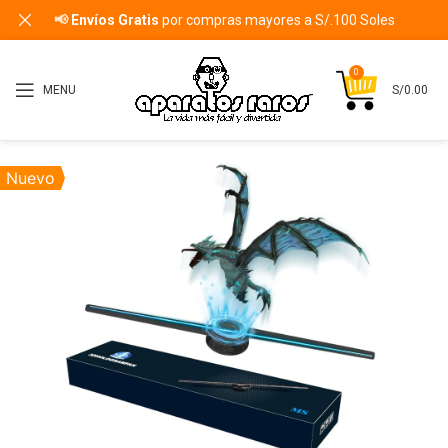
📢
Envíos Gratis
por compras mayores a S/.100 Soles
0
MENU
S/
0.00
Nuevo