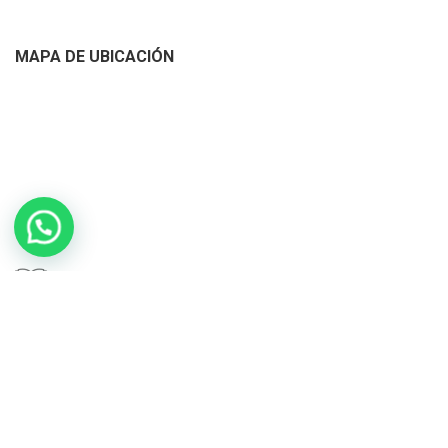
MAPA DE UBICACIÓN
Ventilador Holográfico Missyou,
Pantalla de Publicidad de
Libro de Reclamaciones
S/
699.00
Proyector Holográfico 3D de 16.9
Agotado
pulgadas con 1.2 pulgadas de
grosor
Copyrights © 2020 APARATOS RAROS | Diseñado por
Tiendasvirtuales.pe