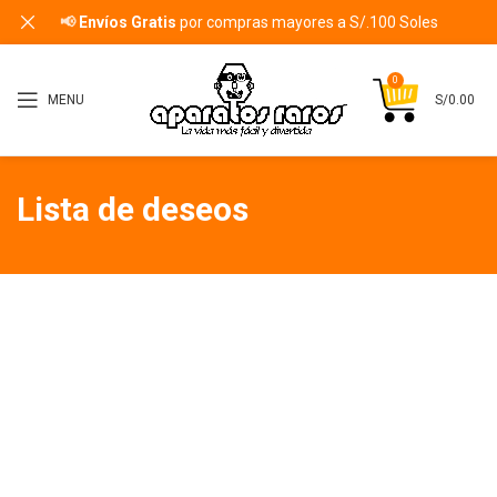
📢
Envíos Gratis
por compras mayores a S/.100 Soles
0
MENU
S/
0.00
Lista de deseos