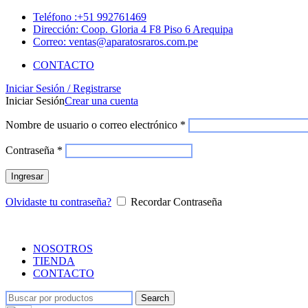
Teléfono :+51 992761469
Dirección: Coop. Gloria 4 F8 Piso 6 Arequipa
Correo: ventas@aparatosraros.com.pe
CONTACTO
Iniciar Sesión / Registrarse
Iniciar Sesión
Crear una cuenta
Nombre de usuario o correo electrónico
*
Contraseña
*
Ingresar
Olvidaste tu contraseña?
Recordar Contraseña
NOSOTROS
TIENDA
CONTACTO
Search