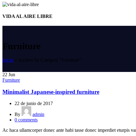
VIDA AL AIRE LIBRE
Furniture
Inicio
»
Archive by Category "Furniture"
22
Jun
Furniture
Minimalist Japanese-inspired furniture
22 de junio de 2017
By
admin
0
comments
Ac haca ullamcorper donec ante habi tasse donec imperdiet eturpis var