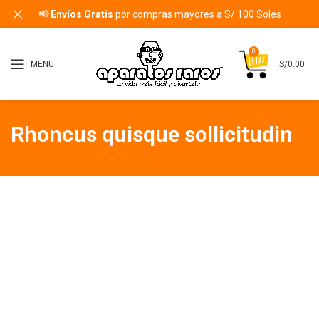
📢
Envíos Gratis
por compras mayores a S/.100 Soles
0
MENU
S/
0.00
Rhoncus quisque sollicitudin