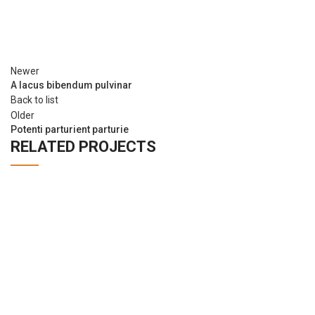
Newer
A lacus bibendum pulvinar
Back to list
Older
Potenti parturient parturie
RELATED PROJECTS
Decor
Et vestibulum quis a suspendisse