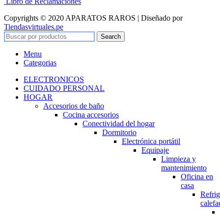
Libro de Reclamaciones
Copyrights © 2020 APARATOS RAROS | Diseñado por
Tiendasvirtuales.pe
Search
Menu
Categorias
ELECTRONICOS
CUIDADO PERSONAL
HOGAR
Accesorios de baño
Cocina accesorios
Conectividad del hogar
Dormitorio
Electrónica portátil
Equipaje
Limpieza y
mantenimiento
Oficina en
casa
Refrig
calefa