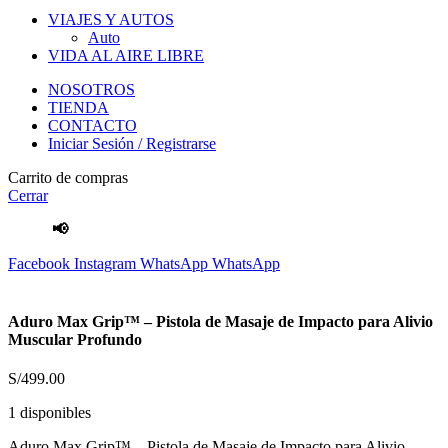
VIAJES Y AUTOS
Auto
VIDA AL AIRE LIBRE
NOSOTROS
TIENDA
CONTACTO
Iniciar Sesión / Registrarse
Carrito de compras
Cerrar
📢
Envíos Gratis
por compras mayores a S/.100 Soles
Facebook
Instagram
WhatsApp
WhatsApp
Aduro Max Grip™ – Pistola de Masaje de Impacto para Alivio
Muscular Profundo
S/
499.00
1 disponibles
Aduro Max Grip™ – Pistola de Masaje de Impacto para Alivio