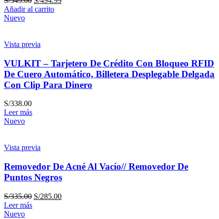
S/
549.00
S/
494.99
Añadir al carrito
Nuevo
Vista previa
VULKIT – Tarjetero De Crédito Con Bloqueo RFID
De Cuero Automático, Billetera Desplegable Delgada
Con Clip Para Dinero
S/
338.00
Leer más
Nuevo
Vista previa
Removedor De Acné Al Vacío// Removedor De
Puntos Negros
S/
335.00
S/
285.00
Leer más
Nuevo