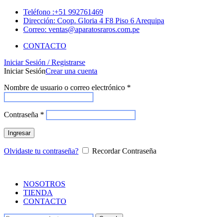
Teléfono :+51 992761469
Dirección: Coop. Gloria 4 F8 Piso 6 Arequipa
Correo: ventas@aparatosraros.com.pe
CONTACTO
Iniciar Sesión / Registrarse
Iniciar Sesión
Crear una cuenta
Nombre de usuario o correo electrónico
*
Contraseña
*
Ingresar
Olvidaste tu contraseña?
Recordar Contraseña
NOSOTROS
TIENDA
CONTACTO