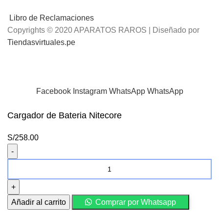
Libro de Reclamaciones
Copyrights © 2020 APARATOS RAROS | Diseñado por
Tiendasvirtuales.pe
📢
Envíos Gratis
por compras mayores a S/.100 Soles
Facebook
Instagram
WhatsApp
WhatsApp
Cargador de Bateria Nitecore
S/
258.00
Cargador
de
Bateria
Nitecore
Añadir al carrito
Comprar por Whatsapp
cantidad