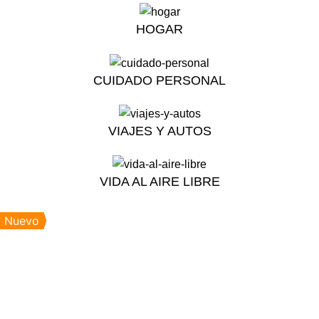
HOGAR
CUIDADO PERSONAL
VIAJES Y AUTOS
VIDA AL AIRE LIBRE
Nuevo
Nuevo
Nuevo
Nuevo
Nuevo
Nuevo
Nuevo
Nuevo
Nuevo
Nuevo
Nuevo
Click to enlarge