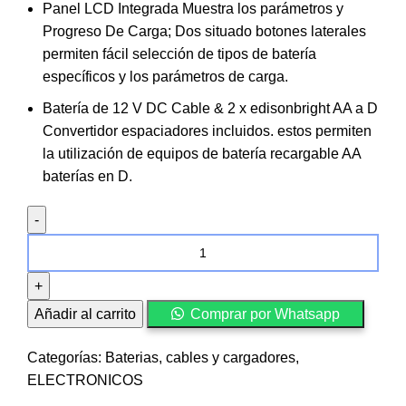
Panel LCD Integrada Muestra los parámetros y
Progreso De Carga; Dos situado botones laterales
permiten fácil selección de tipos de batería
específicos y los parámetros de carga.
Batería de 12 V DC Cable & 2 x edisonbright AA a D
Convertidor espaciadores incluidos. estos permiten
la utilización de equipos de batería recargable AA
baterías en D.
Cargador
de
Bateria
Nitecore
Añadir al carrito
Comprar por Whatsapp
cantidad
Categorías:
Baterias, cables y cargadores
,
ELECTRONICOS