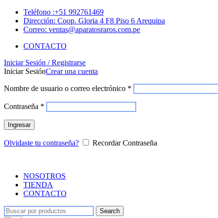
Teléfono :+51 992761469
Dirección: Coop. Gloria 4 F8 Piso 6 Arequipa
Correo: ventas@aparatosraros.com.pe
CONTACTO
Iniciar Sesión / Registrarse
Iniciar Sesión
Crear una cuenta
Nombre de usuario o correo electrónico
*
Contraseña
*
Ingresar
Olvidaste tu contraseña?
Recordar Contraseña
NOSOTROS
TIENDA
CONTACTO
Search