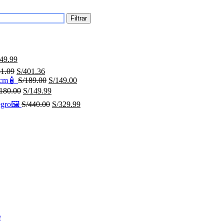
Filtrar
49.99
1.09
S/
401.36
 9cm🧴
S/
189.00
S/
149.00
180.00
S/
149.99
egro🖼️
S/
440.00
S/
329.99
e