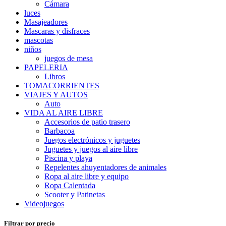
Cámara
luces
Masajeadores
Mascaras y disfraces
mascotas
niños
juegos de mesa
PAPELERIA
Libros
TOMACORRIENTES
VIAJES Y AUTOS
Auto
VIDA AL AIRE LIBRE
Accesorios de patio trasero
Barbacoa
Juegos electrónicos y juguetes
Juguetes y juegos al aire libre
Piscina y playa
Repelentes ahuyentadores de animales
Ropa al aire libre y equipo
Ropa Calentada
Scooter y Patinetas
Videojuegos
Filtrar por precio