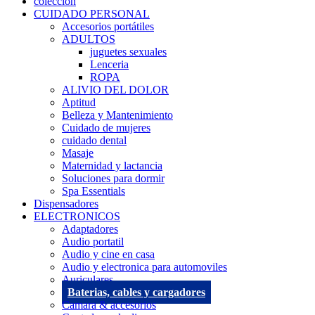
coleccion
CUIDADO PERSONAL
Accesorios portátiles
ADULTOS
juguetes sexuales
Lenceria
ROPA
ALIVIO DEL DOLOR
Aptitud
Belleza y Mantenimiento
Cuidado de mujeres
cuidado dental
Masaje
Maternidad y lactancia
Soluciones para dormir
Spa Essentials
Dispensadores
ELECTRONICOS
Adaptadores
Audio portatil
Audio y cine en casa
Audio y electronica para automoviles
Auriculares
Baterias, cables y cargadores
Camara & accesorios