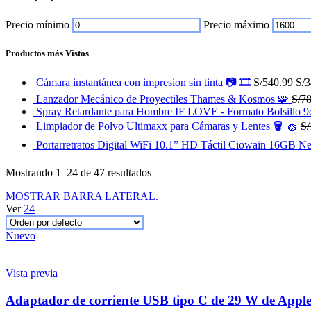
Precio mínimo
Precio máximo
Productos más Vistos
Cámara instantánea con impresion sin tinta 📷 🎞
S/
540.99
S/
3
Lanzador Mecánico de Proyectiles Thames & Kosmos 🧩
S/
78
Spray Retardante para Hombre IF LOVE - Formato Bolsillo
Limpiador de Polvo Ultimaxx para Cámaras y Lentes 🪣 🧽
S/
Portarretratos Digital WiFi 10.1” HD Táctil Ciowain 16GB N
Mostrando 1–24 de 47 resultados
MOSTRAR BARRA LATERAL.
Ver
24
Nuevo
Vista previa
Adaptador de corriente USB tipo C de 29 W de Appl