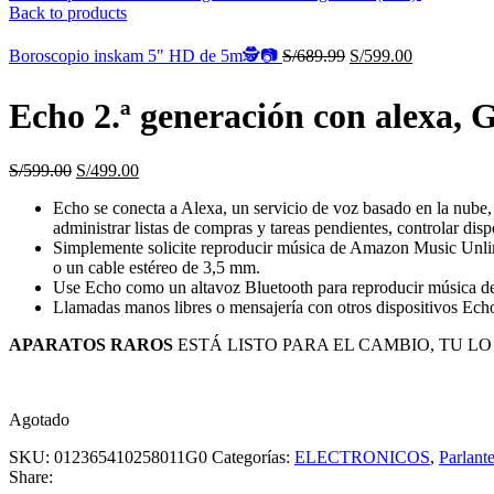
Back to products
Boroscopio inskam 5" HD de 5m🕵️📷
S/
689.99
S/
599.00
Echo 2.ª generación con alexa, G
S/
599.00
S/
499.00
Echo se conecta a Alexa, un servicio de voz basado en la nube, 
administrar listas de compras y tareas pendientes, controlar disp
Simplemente solicite reproducir música de Amazon Music Unlimit
o un cable estéreo de 3,5 mm.
Use Echo como un altavoz Bluetooth para reproducir música de s
Llamadas manos libres o mensajería con otros dispositivos Echo
APARATOS RAROS
ESTÁ LISTO PARA EL CAMBIO, TU LO
Agotado
SKU:
012365410258011G0
Categorías:
ELECTRONICOS
,
Parlant
Share: