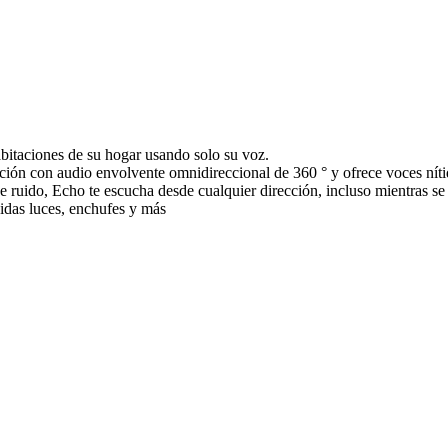
bitaciones de su hogar usando solo su voz.
ión con audio envolvente omnidireccional de 360 ​​° y ofrece voces nít
 ruido, Echo te escucha desde cualquier dirección, incluso mientras s
uidas luces, enchufes y más