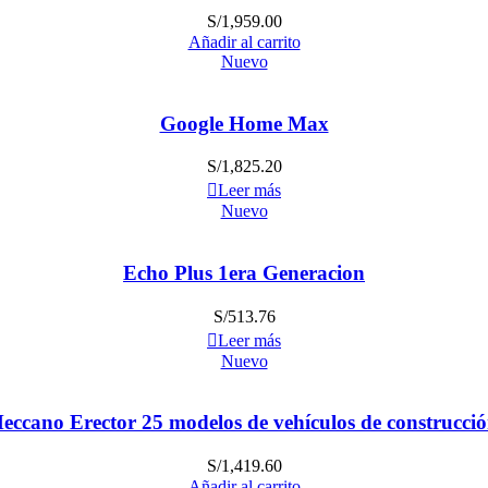
S/
1,959.00
Añadir al carrito
Nuevo
Google Home Max
S/
1,825.20
Leer más
Nuevo
Echo Plus 1era Generacion
S/
513.76
Leer más
Nuevo
eccano Erector 25 modelos de vehículos de construcció
S/
1,419.60
Añadir al carrito