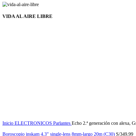
VIDA AL AIRE LIBRE
Nuevo
Click to enlarge
Inicio
ELECTRONICOS
Parlantes
Echo 2.ª generación con alexa, G
Boroscopio inskam 4.3" single-lens 8mm-largo 20m (C30)
S/
349.99