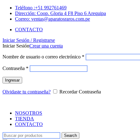
Teléfono :+51 992761469
Dirección: Coop. Gloria 4 F8 Piso 6 Arequipa
Correo: ventas@aparatosraros.com.pe
CONTACTO
Iniciar Sesión / Registrarse
Iniciar Sesión
Crear una cuenta
Nombre de usuario o correo electrónico
*
Contraseña
*
Ingresar
Olvidaste tu contraseña?
Recordar Contraseña
NOSOTROS
TIENDA
CONTACTO
Search