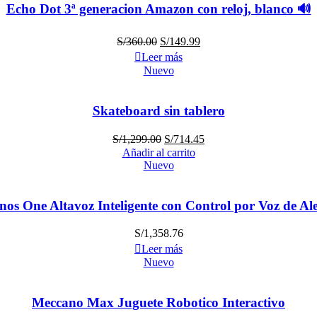
Echo Dot 3ª generacion Amazon con reloj, blanco 🔊
S/
360.00
S/
149.99
Leer más
Nuevo
Skateboard sin tablero
S/
1,299.00
S/
714.45
Añadir al carrito
Nuevo
nos One Altavoz Inteligente con Control por Voz de Al
S/
1,358.76
Leer más
Nuevo
Meccano Max Juguete Robotico Interactivo