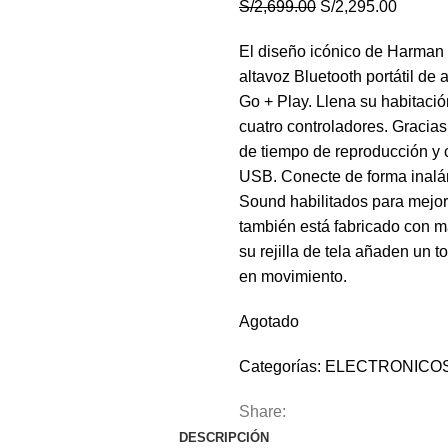
S/
2,699.00
S/
2,295.00
El diseño icónico de Harman 
altavoz Bluetooth portátil de
Go + Play. Llena su habitaci
cuatro controladores. Gracias
de tiempo de reproducción y c
USB. Conecte de forma inalá
Sound habilitados para mejor
también está fabricado con ma
su rejilla de tela añaden un 
en movimiento.
Agotado
Categorías:
ELECTRONICO
Share:
DESCRIPCIÓN