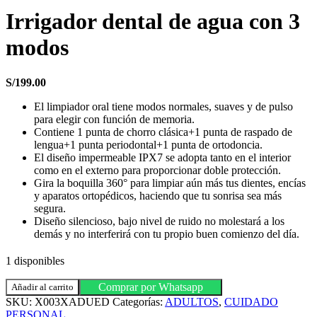
Irrigador dental de agua con 3
modos
S/
199.00
El limpiador oral tiene modos normales, suaves y de pulso
para elegir con función de memoria.
Contiene 1 punta de chorro clásica+1 punta de raspado de
lengua+1 punta periodontal+1 punta de ortodoncia.
El diseño impermeable IPX7 se adopta tanto en el interior
como en el externo para proporcionar doble protección.
Gira la boquilla 360° para limpiar aún más tus dientes, encías
y aparatos ortopédicos, haciendo que tu sonrisa sea más
segura.
Diseño silencioso, bajo nivel de ruido no molestará a los
demás y no interferirá con tu propio buen comienzo del día.
1 disponibles
Irrigador
Comprar por Whatsapp
Añadir al carrito
dental
SKU:
X003XADUED
Categorías:
ADULTOS
,
CUIDADO
de
PERSONAL