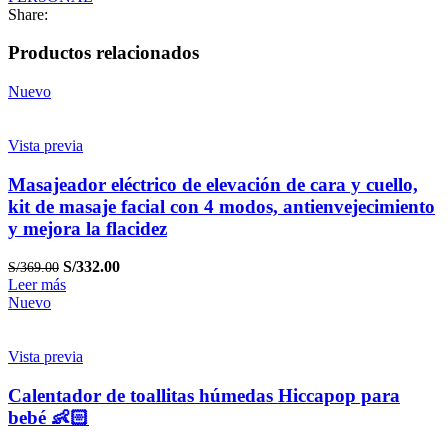
agua
Share:
con
3
Productos relacionados
modos
cantidad
Nuevo
Vista previa
Masajeador eléctrico de elevación de cara y cuello,
kit de masaje facial con 4 modos, antienvejecimiento
y mejora la flacidez
S/
332.00
S/
369.00
Leer más
Nuevo
Vista previa
Calentador de toallitas húmedas Hiccapop para
bebé 👶🏻