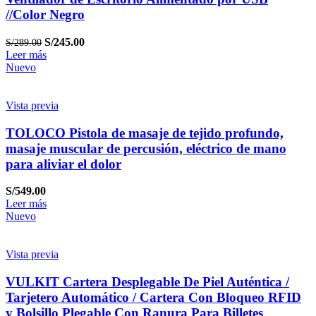
//Color Negro
S/
245.00
S/
289.00
Leer más
Nuevo
Vista previa
TOLOCO Pistola de masaje de tejido profundo,
masaje muscular de percusión, eléctrico de mano
para aliviar el dolor
S/
549.00
Leer más
Nuevo
Vista previa
VULKIT Cartera Desplegable De Piel Auténtica /
Tarjetero Automático / Cartera Con Bloqueo RFID
y Bolsillo Plegable Con Ranura Para Billetes