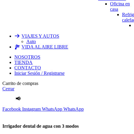
Oficina en
casa
Refrig
calefa
VIAJES Y AUTOS
Auto
VIDA AL AIRE LIBRE
NOSOTROS
TIENDA
CONTACTO
Iniciar Sesión / Registrarse
Carrito de compras
Cerrar
📢
Envíos Gratis
por compras mayores a S/.100 Soles
Facebook
Instagram
WhatsApp
WhatsApp
Irrigador dental de agua con 3 modos