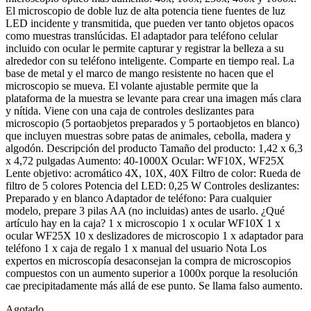
El microscopio de doble luz de alta potencia tiene fuentes de luz
LED incidente y transmitida, que pueden ver tanto objetos opacos
como muestras translúcidas.
El adaptador para teléfono celular
incluido con ocular le permite capturar y registrar la belleza a su
alrededor con su teléfono inteligente.
Comparte en tiempo real.
La
base de metal y el marco de mango resistente no hacen que el
microscopio se mueva.
El volante ajustable permite que la
plataforma de la muestra se levante para crear una imagen más clara
y nítida.
Viene con una caja de controles deslizantes para
microscopio (5 portaobjetos preparados y 5 portaobjetos en blanco)
que incluyen muestras sobre patas de animales, cebolla, madera y
algodón.
Descripción del producto Tamaño del producto: 1,42 x 6,3
x 4,72 pulgadas Aumento: 40-1000X Ocular: WF10X, WF25X
Lente objetivo: acromático 4X, 10X, 40X Filtro de color: Rueda de
filtro de 5 colores Potencia del LED: 0,25 W Controles deslizantes:
Preparado y en blanco Adaptador de teléfono:
Para cualquier
modelo, prepare 3 pilas AA (no incluidas) antes de usarlo. ¿Qué
artículo hay en la caja?
1 x microscopio 1 x ocular WF10X 1 x
ocular WF25X 10 x deslizadores de microscopio 1 x adaptador para
teléfono 1 x caja de regalo 1 x manual del usuario Nota Los
expertos en microscopía desaconsejan la compra de microscopios
compuestos con un aumento superior a 1000x porque la resolución
cae precipitadamente más allá de ese punto.
Se llama falso aumento.
Agotado