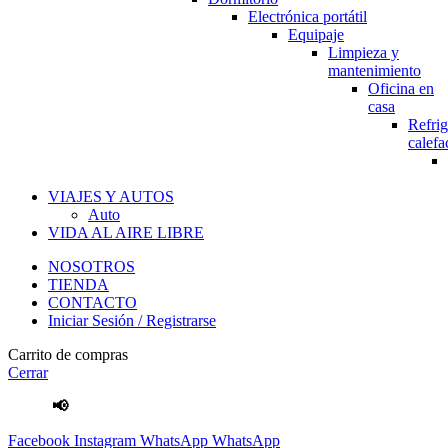
Electrónica portátil
Equipaje
Limpieza y
mantenimiento
Oficina en
casa
Refrig
calefa
VIAJES Y AUTOS
Auto
VIDA AL AIRE LIBRE
NOSOTROS
TIENDA
CONTACTO
Iniciar Sesión / Registrarse
Carrito de compras
Cerrar
📢
Envíos Gratis
por compras mayores a S/.100 Soles
Facebook
Instagram
WhatsApp
WhatsApp