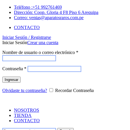
Teléfono :+51 992761469
Dirección: Coop. Gloria 4 F8 Piso 6 Arequipa
Correo: ventas@aparatosraros.com.pe
CONTACTO
Iniciar Sesión / Registrarse
Iniciar Sesión
Crear una cuenta
Nombre de usuario o correo electrónico
*
Contraseña
*
Ingresar
Olvidaste tu contraseña?
Recordar Contraseña
NOSOTROS
TIENDA
CONTACTO