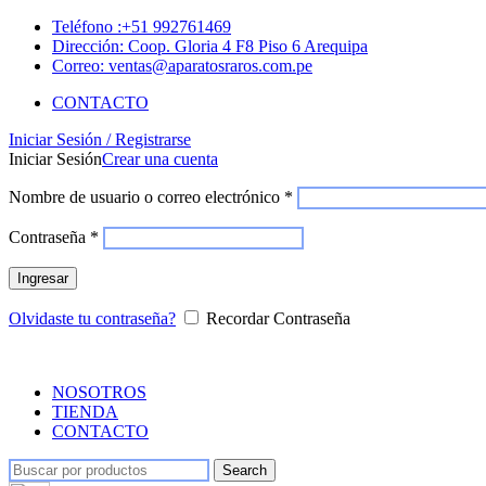
Teléfono :+51 992761469
Dirección: Coop. Gloria 4 F8 Piso 6 Arequipa
Correo: ventas@aparatosraros.com.pe
CONTACTO
Iniciar Sesión / Registrarse
Iniciar Sesión
Crear una cuenta
Nombre de usuario o correo electrónico
*
Contraseña
*
Ingresar
Olvidaste tu contraseña?
Recordar Contraseña
NOSOTROS
TIENDA
CONTACTO
Search