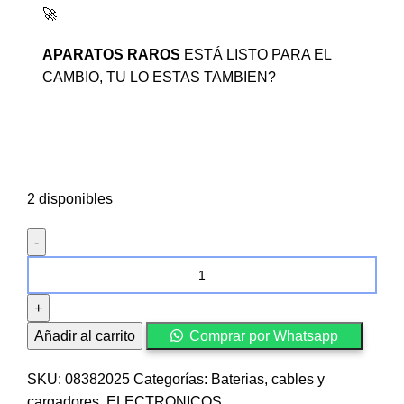
🚀
APARATOS RAROS
ESTÁ LISTO PARA EL
CAMBIO, TU LO ESTAS TAMBIEN?
2 disponibles
Adaptador
USB-
C
macho
Añadir al carrito
Comprar por Whatsapp
a
para
SKU:
08382025
Categorías:
Baterias, cables y
hembra
cargadores
,
ELECTRONICOS