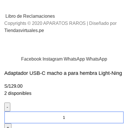
Libro de Reclamaciones
Copyrights © 2020 APARATOS RAROS | Diseñado por
Tiendasvirtuales.pe
📢
Envíos Gratis
por compras mayores a S/.100 Soles
Facebook
Instagram
WhatsApp
WhatsApp
Adaptador USB-C macho a para hembra Light-Ning
S/
129.00
2 disponibles
Adaptador
USB-