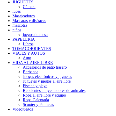
JUGUETES
Cámara
luces
Masajeadores
Mascaras y disfraces
mascotas
niños
juegos de mesa
PAPELERIA
Libros
TOMACORRIENTES
VIAJES Y AUTOS
Auto
VIDA AL AIRE LIBRE
Accesorios de patio trasero
Barbacoa
Juegos electrónicos y juguetes
Juguetes y juegos al aire libre
Piscina y playa
Repelentes ahuyentadores de animales
Ropa al aire libre y equipo
Ropa Calentada
Scooter y Patinetas
Videojuegos