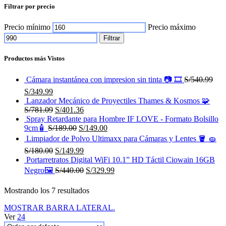
Filtrar por precio
Precio mínimo
Precio máximo
Filtrar
Productos más Vistos
Cámara instantánea con impresion sin tinta 📷 🎞
S/
540.99
S/
349.99
Lanzador Mecánico de Proyectiles Thames & Kosmos 🧩
S/
781.09
S/
401.36
Spray Retardante para Hombre IF LOVE - Formato Bolsillo
9cm🧴
S/
189.00
S/
149.00
Limpiador de Polvo Ultimaxx para Cámaras y Lentes 🪣 🧽
S/
180.00
S/
149.99
Portarretratos Digital WiFi 10.1” HD Táctil Ciowain 16GB
Negro🖼️
S/
440.00
S/
329.99
Mostrando los 7 resultados
MOSTRAR BARRA LATERAL.
Ver
24