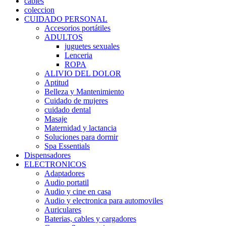
cables
coleccion
CUIDADO PERSONAL
Accesorios portátiles
ADULTOS
juguetes sexuales
Lenceria
ROPA
ALIVIO DEL DOLOR
Aptitud
Belleza y Mantenimiento
Cuidado de mujeres
cuidado dental
Masaje
Maternidad y lactancia
Soluciones para dormir
Spa Essentials
Dispensadores
ELECTRONICOS
Adaptadores
Audio portatil
Audio y cine en casa
Audio y electronica para automoviles
Auriculares
Baterias, cables y cargadores