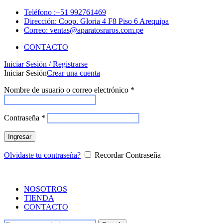
Teléfono :+51 992761469
Dirección: Coop. Gloria 4 F8 Piso 6 Arequipa
Correo: ventas@aparatosraros.com.pe
CONTACTO
Iniciar Sesión / Registrarse
Iniciar Sesión
Crear una cuenta
Nombre de usuario o correo electrónico
*
Contraseña
*
Ingresar
Olvidaste tu contraseña?
Recordar Contraseña
NOSOTROS
TIENDA
CONTACTO