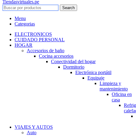
Tiendasvirtuales.pe
Search
Menu
Categorias
ELECTRONICOS
CUIDADO PERSONAL
HOGAR
Accesorios de baño
Cocina accesorios
Conectividad del hogar
Dormitorio
Electrónica portátil
Equipaje
Limpieza y
mantenimiento
Oficina en
casa
Refrig
calefa
VIAJES Y AUTOS
Auto