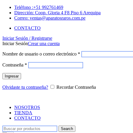
Teléfono :+51 992761469
Dirección: Coop. Gloria 4 F8 Piso 6 Arequipa
Correo: ventas@aparatosraros.com.pe
CONTACTO
Iniciar Sesión / Registrarse
Iniciar Sesión
Crear una cuenta
Nombre de usuario o correo electrónico
*
Contraseña
*
Ingresar
Olvidaste tu contraseña?
Recordar Contraseña
NOSOTROS
TIENDA
CONTACTO
Search