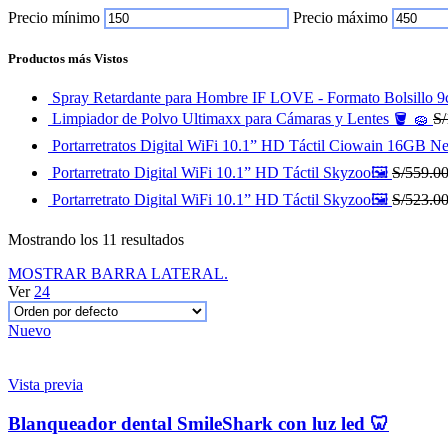
Precio mínimo
Precio máximo
Productos más Vistos
Spray Retardante para Hombre IF LOVE - Formato Bolsillo
Limpiador de Polvo Ultimaxx para Cámaras y Lentes 🪣 🧽
S/
Portarretratos Digital WiFi 10.1” HD Táctil Ciowain 16GB N
Portarretrato Digital WiFi 10.1” HD Táctil Skyzoo🖼️
S/
559.0
Portarretrato Digital WiFi 10.1” HD Táctil Skyzoo🖼️
S/
523.0
Mostrando los 11 resultados
MOSTRAR BARRA LATERAL.
Ver
24
Nuevo
Vista previa
Blanqueador dental SmileShark con luz led 🦷