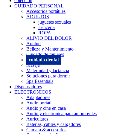
coleccion
CUIDADO PERSONAL
Accesorios portátiles
ADULTOS
juguetes sexuales
Lenceria
ROPA
ALIVIO DEL DOLOR
Aptitud
Belleza y Mantenimiento
Cuidado de mujeres
cuidado dental
Masaje
Maternidad y lactancia
Soluciones para dormir
Spa Essentials
Dispensadores
ELECTRONICOS
Adaptadores
Audio portatil
Audio y cine en casa
Audio y electronica para automoviles
Auriculares
Baterias, cables y cargadores
Camara & accesorios