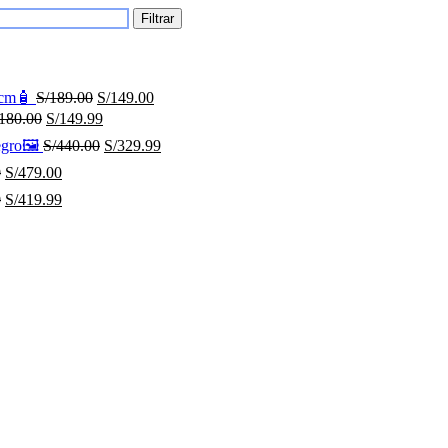
Filtrar
 9cm🧴
S/
189.00
S/
149.00
180.00
S/
149.99
egro🖼️
S/
440.00
S/
329.99
0
S/
479.00
0
S/
419.99