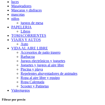
luces
Masajeadores
Mascaras y disfraces
mascotas
niños
juegos de mesa
PAPELERIA
Libros
TOMACORRIENTES
VIAJES Y AUTOS
Auto
VIDA AL AIRE LIBRE
Accesorios de patio trasero
Barbacoa
Juegos electrónicos y juguetes
Juguetes y juegos al aire libre
Piscina y playa
Repelentes ahuyentadores de animales
Ropa al aire libre y equipo
Ropa Calentada
Scooter y Patinetas
Videojuegos
Filtrar por precio