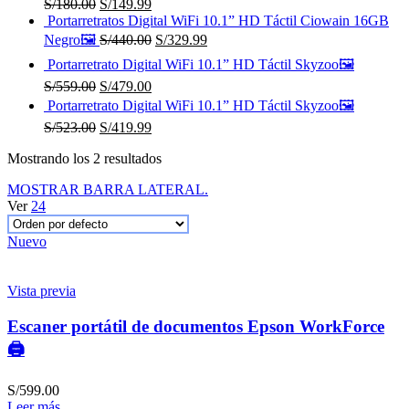
S/
180.00
S/
149.99
Portarretratos Digital WiFi 10.1” HD Táctil Ciowain 16GB
Negro🖼️
S/
440.00
S/
329.99
Portarretrato Digital WiFi 10.1” HD Táctil Skyzoo🖼️
S/
559.00
S/
479.00
Portarretrato Digital WiFi 10.1” HD Táctil Skyzoo🖼️
S/
523.00
S/
419.99
Mostrando los 2 resultados
MOSTRAR BARRA LATERAL.
Ver
24
Nuevo
Vista previa
Escaner portátil de documentos Epson WorkForce
🖨️
S/
599.00
Leer más