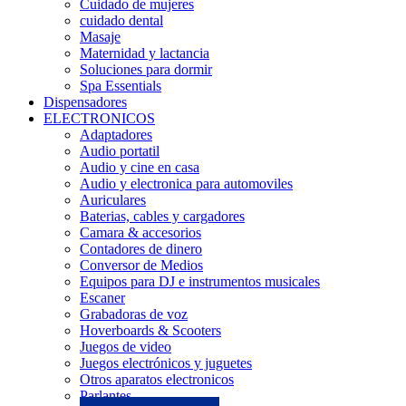
Cuidado de mujeres
cuidado dental
Masaje
Maternidad y lactancia
Soluciones para dormir
Spa Essentials
Dispensadores
ELECTRONICOS
Adaptadores
Audio portatil
Audio y cine en casa
Audio y electronica para automoviles
Auriculares
Baterias, cables y cargadores
Camara & accesorios
Contadores de dinero
Conversor de Medios
Equipos para DJ e instrumentos musicales
Escaner
Grabadoras de voz
Hoverboards & Scooters
Juegos de video
Juegos electrónicos y juguetes
Otros aparatos electronicos
Parlantes