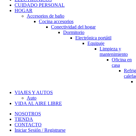
CUIDADO PERSONAL
HOGAR
Accesorios de baño
Cocina accesorios
Conectividad del hogar
Dormitorio
Electrónica portátil
Equipaje
Limpieza y
mantenimiento
Oficina en
casa
Refrig
calefa
VIAJES Y AUTOS
Auto
VIDA AL AIRE LIBRE
NOSOTROS
TIENDA
CONTACTO
Iniciar Sesión / Registrarse