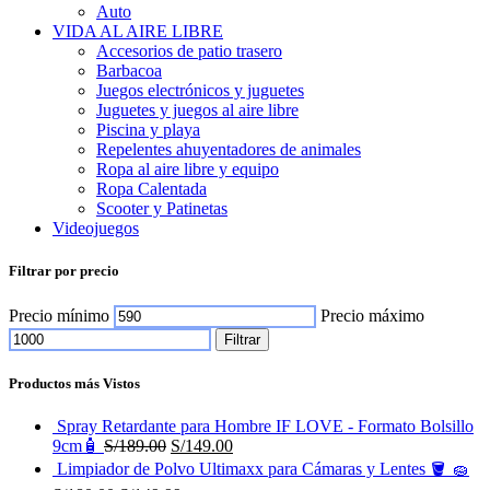
Auto
VIDA AL AIRE LIBRE
Accesorios de patio trasero
Barbacoa
Juegos electrónicos y juguetes
Juguetes y juegos al aire libre
Piscina y playa
Repelentes ahuyentadores de animales
Ropa al aire libre y equipo
Ropa Calentada
Scooter y Patinetas
Videojuegos
Filtrar por precio
Precio mínimo
Precio máximo
Filtrar
Productos más Vistos
Spray Retardante para Hombre IF LOVE - Formato Bolsillo
9cm🧴
S/
189.00
S/
149.00
Limpiador de Polvo Ultimaxx para Cámaras y Lentes 🪣 🧽