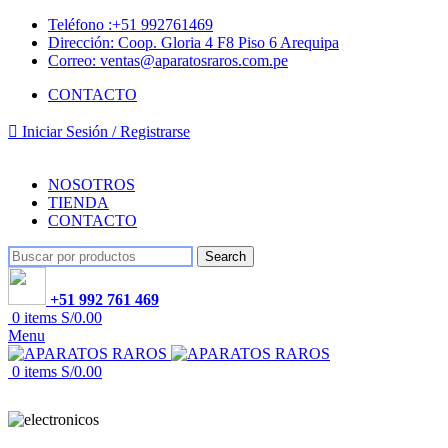
Teléfono :+51 992761469
Dirección: Coop. Gloria 4 F8 Piso 6 Arequipa
Correo: ventas@aparatosraros.com.pe
CONTACTO
Iniciar Sesión / Registrarse
NOSOTROS
TIENDA
CONTACTO
Search
+51 992 761 469
0
items
S/
0.00
Menu
0
items
S/
0.00