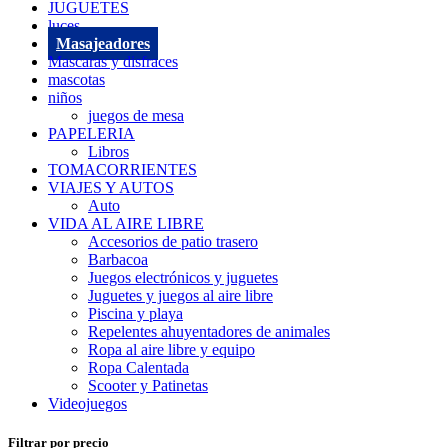
JUGUETES
luces
Masajeadores
Mascaras y disfraces
mascotas
niños
juegos de mesa
PAPELERIA
Libros
TOMACORRIENTES
VIAJES Y AUTOS
Auto
VIDA AL AIRE LIBRE
Accesorios de patio trasero
Barbacoa
Juegos electrónicos y juguetes
Juguetes y juegos al aire libre
Piscina y playa
Repelentes ahuyentadores de animales
Ropa al aire libre y equipo
Ropa Calentada
Scooter y Patinetas
Videojuegos
Filtrar por precio