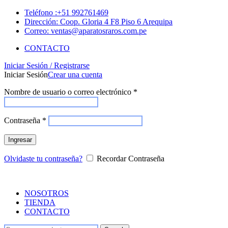
Teléfono :+51 992761469
Dirección: Coop. Gloria 4 F8 Piso 6 Arequipa
Correo: ventas@aparatosraros.com.pe
CONTACTO
Iniciar Sesión / Registrarse
Iniciar Sesión
Crear una cuenta
Nombre de usuario o correo electrónico
*
Contraseña
*
Ingresar
Olvidaste tu contraseña?
Recordar Contraseña
NOSOTROS
TIENDA
CONTACTO