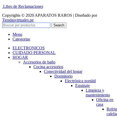
Libro de Reclamaciones
Copyrights © 2020 APARATOS RAROS | Diseñado por
Tiendasvirtuales.pe
Search
Menu
Categorias
ELECTRONICOS
CUIDADO PERSONAL
HOGAR
Accesorios de baño
Cocina accesorios
Conectividad del hogar
Dormitorio
Electrónica portátil
Equipaje
Limpieza y
mantenimiento
Oficina en
casa
Refrig
calefa