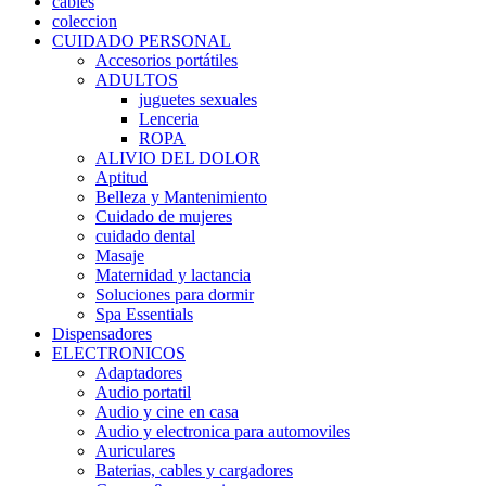
cables
coleccion
CUIDADO PERSONAL
Accesorios portátiles
ADULTOS
juguetes sexuales
Lenceria
ROPA
ALIVIO DEL DOLOR
Aptitud
Belleza y Mantenimiento
Cuidado de mujeres
cuidado dental
Masaje
Maternidad y lactancia
Soluciones para dormir
Spa Essentials
Dispensadores
ELECTRONICOS
Adaptadores
Audio portatil
Audio y cine en casa
Audio y electronica para automoviles
Auriculares
Baterias, cables y cargadores