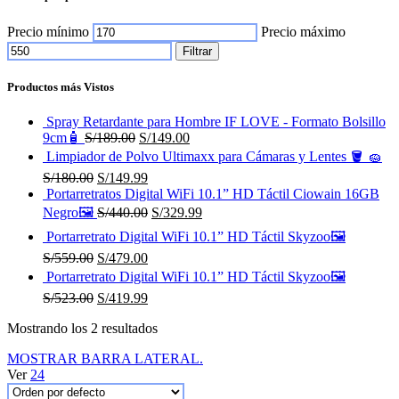
Precio mínimo
Precio máximo
Filtrar
Productos más Vistos
Spray Retardante para Hombre IF LOVE - Formato Bolsillo
9cm🧴
S/
189.00
S/
149.00
Limpiador de Polvo Ultimaxx para Cámaras y Lentes 🪣 🧽
S/
180.00
S/
149.99
Portarretratos Digital WiFi 10.1” HD Táctil Ciowain 16GB
Negro🖼️
S/
440.00
S/
329.99
Portarretrato Digital WiFi 10.1” HD Táctil Skyzoo🖼️
S/
559.00
S/
479.00
Portarretrato Digital WiFi 10.1” HD Táctil Skyzoo🖼️
S/
523.00
S/
419.99
Mostrando los 2 resultados
MOSTRAR BARRA LATERAL.
Ver
24